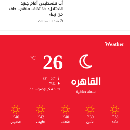
أب فلسطيني أمام جنود
الاحتلال: «لا تخاف منهم.. خاف
من ربنا»
منذ 10 ساعات
Weather
26
℃
القاهره
38º - 26º
78%
4.5 كيلومتر/ساعة
سماء صافية
40
42
40
39
38
℃
℃
℃
℃
℃
الأحد
الأثنين
الثلاثاء
الأربعاء
الخميس