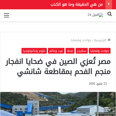
من هي الحقيقة وما هو الكذب
بحث
الق
عن
الرئيسية
/
حوادث وقضايا
حوادث وقضايا
سلايدر
صحة
عرب وعالم
علوم وتكنولوجيا
مصر تُعزي الصين في ضحايا انفجار
منجم الفحم بمقاطعة شانشي
23 مايو، 2026