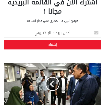
اشترك الان في القائمة البريدية
مجانا !
موقع النيل ٢٤ الحصري علي مدار الساعة
أ
د
خ
ل
ب
ر
ي
د
ك
ا
ل
إ
ل
ك
ت
ر