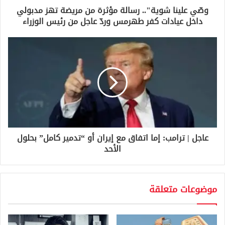
و
وصّي علينا شوية".. رسالة مؤثرة من مريضة تهز مدبولي
ن
داخل عيادات كفر طهرمس وردّ عاجل من رئيس الوزراء
ي
عاجل | ترامب: إما اتفاق مع إيران أو “تدمير كامل” بحلول
الأحد
موضوعات متعلقة