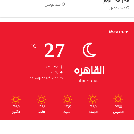
مصر فجر اليوم
منذ يومين
منذ يومين
Weather
27
℃
القاهره
38º - 25º
61%
2.57 كيلومتر/ساعة
سماء صافية
39
38
39
39
38
℃
℃
℃
℃
℃
الخميس
الجمعة
السبت
الأحد
الأثنين