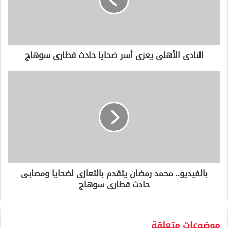
إ
ل
ك
ت
ر
و
النادى الأهلى يعزى أسر ضحايا حادث قطارى سوهاج
ن
ي
بالفيديو.. محمد رمضان يتقدم بالتعازى لضحايا ومصابى
حادث قطارى سوهاج
موضوعات متعلقة