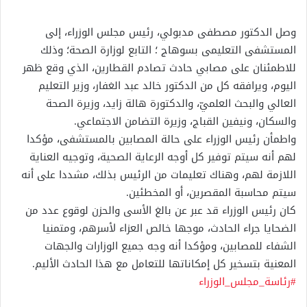
وصل الدكتور مصطفى مدبولي، رئيس مجلس الوزراء، إلى
المستشفى التعليمى بسوهاج ؛ التابع لوزارة الصحة؛ وذلك
للاطمئنان على مصابي حادث تصادم القطارين، الذي وقع ظهر
اليوم، ويرافقه كل من الدكتور خالد عبد الغفار، وزير التعليم
العالي والبحث العلميّ، والدكتورة هالة زايد، وزيرة الصحة
والسكان، ونيفين القباج، وزيرة التضامن الاجتماعي.
واطمأن رئيس الوزراء على حالة المصابين بالمستشفى، مؤكدا
لهم أنه سيتم توفير كل أوجه الرعاية الصحية، وتوجيه العناية
اللازمة لهم، وهناك تعليمات من الرئيس بذلك، مشددا على أنه
سيتم محاسبة المقصرين، أو المخطئين.
كان رئيس الوزراء قد عبر عن بالغ الأسى والحزن لوقوع عدد من
الضحايا جراء الحادث، موجها خالص العزاء لأسرهم، ومتمنيا
الشفاء للمصابين، ومؤكدا أنه وجه جميع الوزارات والجهات
المعنية بتسخير كل إمكاناتها للتعامل مع هذا الحادث الأليم.
#رئاسة_مجلس_الوزراء