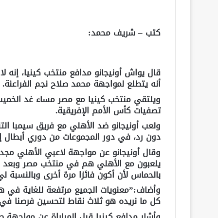
كتب – شريف محمد:
قال يواش أونيجانو مدافع منتخب كينيا، إنه 
أنه يتطلع لمواجهة محمد صلاح نجم الفراعنة.
ويلتقي منتخب كينيا مع مصر مساء غد الخمي
تصفيات كأس الأمم الإفريقية.
ولعب أونيجانو ضد الأهلي مع فريق سيمبا الت
دون رد، في دور المجموعات من دوري أبطال إف
وقال أونيجانو عن مواجهة لاعبي الأهلي مجد
يلعبون مع الأهلي هم في منتخب مصر وبعد أ
بالحماس لأن أكون فائزا مرة أخرى وبالنسبة ل
وأضاف:”معنويات الجميع مرتفعة للغاية في هذ
كل ما نريده هو ثلاث نقاط لتحسين فرصنا في ا
وأشار مدافع كينيا قبل المباراة عن مواجهة ص