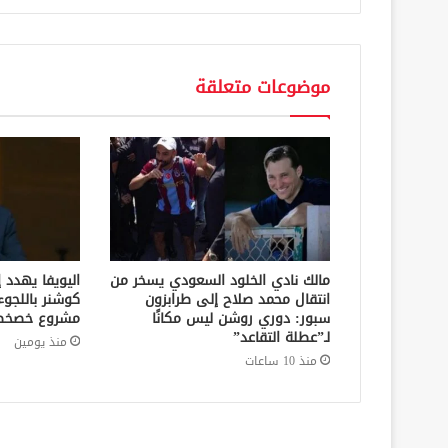
موضوعات متعلقة
مالك نادي الخلود السعودي يسخر من
اليويفا يهدد 
انتقال محمد صلاح إلى طرابزون
كوشنر باللجوء
سبور: دوري روشن ليس مكانًا
مشروع خصخصة
لـ”عطلة التقاعد”
منذ يومين
منذ 10 ساعات