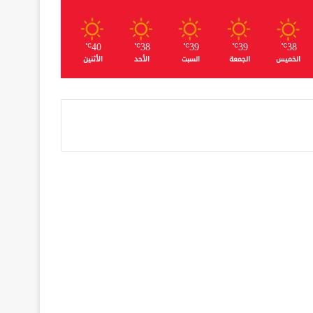
40
38
39
39
38
℃
℃
℃
℃
℃
الخميس
الجمعة
السبت
الأحد
الأثنين