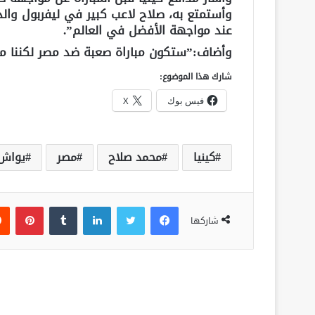
وأستمتع به، صلاح لاعب كبير في ليفربول وال
عند مواجهة الأفضل في العالم”.
وأضاف:”ستكون مباراة صعبة ضد مصر لكننا مس
شارك هذا الموضوع:
فيس بوك
X
كينيا
محمد صلاح
مصر
يواش 
فيسبوك
تويتر
لينكدإن
‏Tumblr
بينتيريست
شاركها