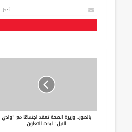
أ
د
خ
ل
ب
ر
ي
د
ك
ا
ل
إ
ل
ك
ت
ر
و
ن
بالصور.. وزيرة الصحة تعقد اجتماعًا مع "وادي
ي
النيل" لبحث التعاون