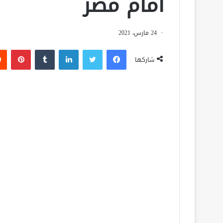
أمام مصر
24 مارس، 2021
فيسبوك
تويتر
لينكدإن
‏Tumblr
بينتيريست
شاركها