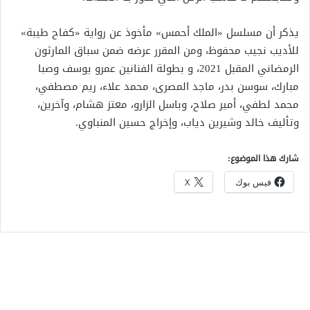
يذكر أن مسلسل «الملك أحمس» مأخوذ عن رواية «كفاح طيبة»
للأديب نجيب محفوظ، ومن المقرر عرضه ضمن سباق المارثون
الرمضاني المقبل 2021، و بطولة الفنانين عمرو يوسف وصبا
مبارك، سوسن بدر، ماجد المصرى، محمد علاء، ريم مصطفي،
محمد لطفي، أمير صلاح، وباسل الزارو، معتز هشام، وآخرين،
وتأليف خالد وشيرين دياب، وإخراج حسين المنباوي.
شارك هذا الموضوع:
فيس بوك
X