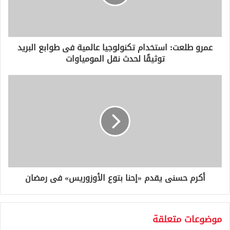
ل
ك
ت
ر
و
عمرو طلعت: استخدام تكنولوجيا عالمية فى طوابع البريد
ن
توثيقًا لحدث نقل المومياوات
ي
أكرم حسنى يقدم «إحنا بتوع الأوزوريس» فى رمضان
موضوعات متعلقة