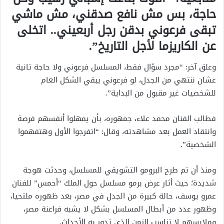
حاجة، بس مش نافع صدقني، مش ماشي
تبقى فرعوني بدقن رجل أربعيني.. اتخلى
عن الكاريزما لأجل التاريخ”.
وعلق آخر: “مجرد سؤال فقط، المسلسل فرعوني ولا حاجة تانية
عشان ننتهي من الجدل، لو فرعوني يبقي الشكل العام
للشخصيات غير مقبول من البداية”.
فطالب الفنان محمد علاء، جمهوره، بأن يمهلوا أنفسهم فرصة
وانتقاد العمل بعد مشاهدته، وقال: “اتفرجوا الأول وهتفهموا
الشخصية”.
ومنذ أن تم طرح البرومو التشويقي للمسلسل، وحدثت هوجة
شديدة؛ حيث أثار عرض برمو مسلسل حول الملك “أحمس” للفنان
عمرو يوسف، حالة كبيرة من الجدل في مصر، بعد ظهوره ملتحيا،
وظهور عدد من أبطال المسلسل بشكل لا يشبه فراعنة مصر،
وملابسهم لا تناسب الزمن الذي تدور به الأحداث.