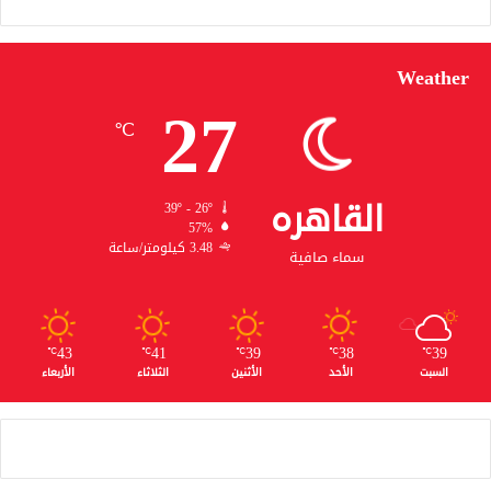
Weather
27
℃
القاهره
39º - 26º
57%
3.48 كيلومتر/ساعة
سماء صافية
43
41
39
38
39
℃
℃
℃
℃
℃
السبت
الأحد
الأثنين
الثلاثاء
الأربعاء