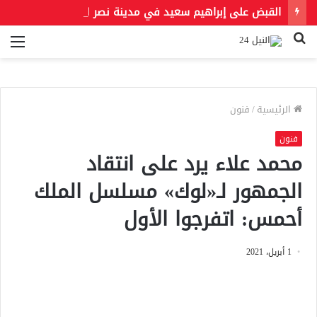
القبض على إبراهيم سعيد في مدينة نصر لتنفيذ حكمين قضائيين بـ460 ألف جنيه في قضايا نفقة
بحث
الق
عن
الرئيسية
/
فنون
فنون
محمد علاء يرد على انتقاد
الجمهور لـ«لوك» مسلسل الملك
أحمس: اتفرجوا الأول
1 أبريل، 2021