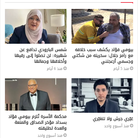
بيومي فؤاد يكشف سبب خلافه
شمس البارودي تدافع عن
مع رامز جلال: سخريته من شكلي
شهيرة: لن تصلوا إلى رقيها
وجسمي أزعجتني
وأخلاقها وجمالها
منذ 5 أيام
منذ 6 أيام
محكمة الأسرة تُلزم بيومي فؤاد
غيّري جرش ولا تتغيّري
بسداد مؤخر الصداق والمتعة
منذ أسبوع واحد
والعدة لطليقته
منذ أسبوع واحد