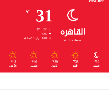
Weather
31
℃
القاهره
31º - 29º
52%
8.01 كيلومتر/ساعة
سماء صافية
42
40
39
38
30
℃
℃
℃
℃
℃
السبت
الأحد
الأثنين
الثلاثاء
الأربعاء