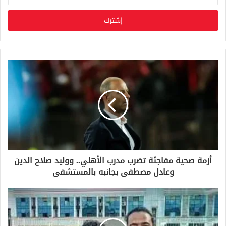
د
خ
ل
ب
ر
ي
د
ك
ا
ل
إ
ل
ك
ت
ر
و
أزمة صحية مفاجئة تضرب مدرب الأهلي.. ووليد صلاح الدين
ن
وعادل مصطفى بجانبه بالمستشفى
ي