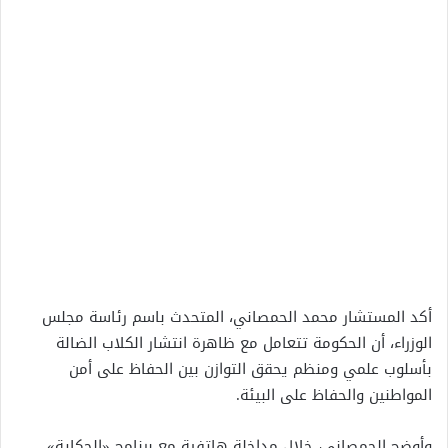
أكد المستشار محمد الحمصاني، المتحدث باسم رئاسة مجلس
الوزراء، أن الحكومة تتعامل مع ظاهرة انتشار الكلاب الضالة
بأسلوب علمي ومنظم يحقق التوازن بين الحفاظ على أمن
المواطنين والحفاظ على البيئة.
وأوضح الحمصاني، خلال مداخلة هاتفية مع برنامج «الحكاية»