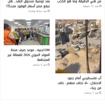
من هي الحقيقة وما هو الكذب
بعد توصية صندوق النقد.. هل
ترفع مصر أسعار الوقود مجددًا؟
منذ 35 دقيقة
منذ ساعة واحدة
1500جنيه.. موعد صرف منحة
المولد النبوي 2026 للعمالة غير
المنتظمة
منذ 6 ساعات
أب فلسطيني أمام جنود
الاحتلال: «لا تخاف منهم.. خاف
من ربنا»
منذ 5 ساعات