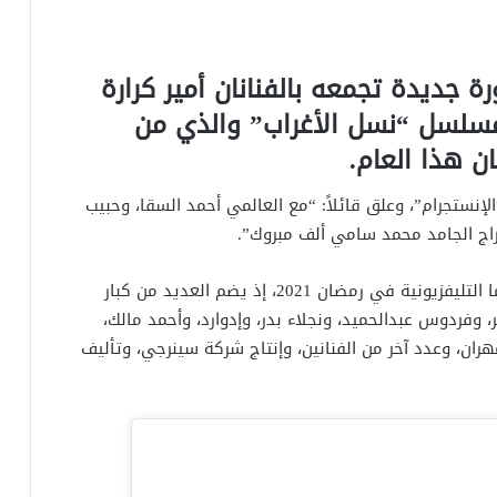
جديدة تجمعه بالفنانان أمير كرارة
سلسل “نسل الأغراب” والذي من
ن هذا العام.
نستجرام”، وعلق قائلاً: “مع العالمي أحمد السقا، وحبيب
خراج الجامد محمد سامي ألف مبروك”.
مسلسل “نسل الأغراب” يعد من أضخم إنتاجات الدراما التليفزيونية في رمضان 2021، إذ يضم العديد من كبار
، وفردوس عبدالحميد، ونجلاء بدر، وإدوارد، وأحمد مالك،
ان، وعدد آخر من الفنانين، وإنتاج شركة سينرجي، وتأليف