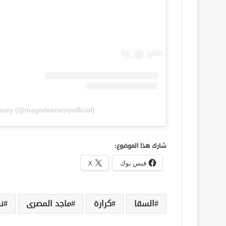
asry (@magedelmasryofficial)
شارك هذا الموضوع:
فيس بوك
X
السقا
كرارة
ماجد المصرى
ن