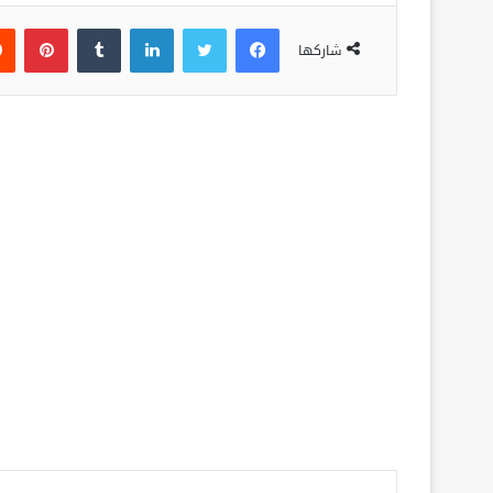
فيسبوك
تويتر
لينكدإن
‏Tumblr
بينتيريست
شاركها