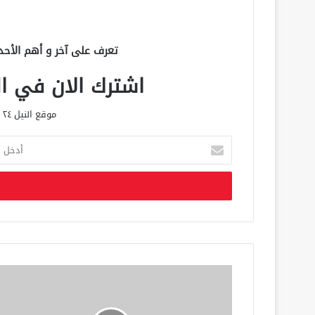
تعرف على آخر و أهم الأحد
اشترك الان في الق
موقع النيل ٢٤ الحصري علي مدار الساعة
أ
د
خ
ل
ب
ر
ي
د
ك
ا
ل
إ