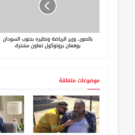
ل
ك
ت
ر
و
ن
بالصور.. وزير الرياضة ونظيره بجنوب السودان
ي
يوقعان بروتوكول تعاون مشترك
موضوعات متعلقة