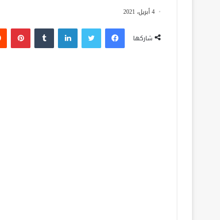
4 أبريل، 2021
فيسبوك
تويتر
لينكدإن
‏Tumblr
بينتيريست
شاركها