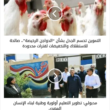
ا
ل
إ
ل
ك
ت
ر
و
التموين تحسم الجدل بشأن “الدواجن الرخيصة”.. صالحة
ن
للاستهلاك والتخفيضات لفترات محدودة
ي
مدبولي: تطوير التعليم أولوية وطنية لبناء الإنسان
المصري