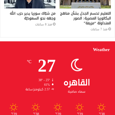
التعليم تحسم الجدل بشأن مناهج
من شبّاك سوريا يدير حزب الله
البكالوريا المصرية: الصور
وجهه نحو السعوديّة
المتداولة “مزيفة”
منذ 8 ساعات
منذ 7 ساعات
Weather
27
℃
القاهره
38º - 25º
61%
2.57 كيلومتر/ساعة
سماء صافية
39
38
39
39
38
℃
℃
℃
℃
℃