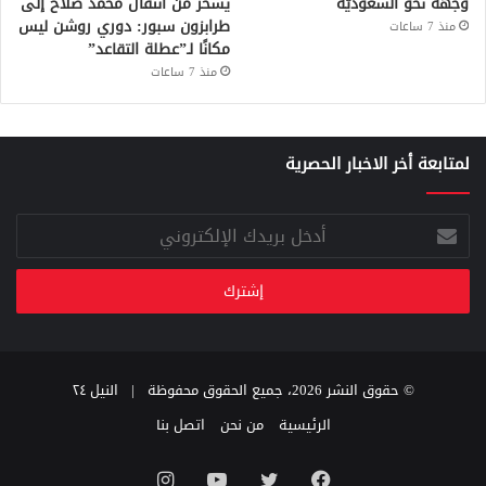
وجهه نحو السعوديّة
يسخر من انتقال محمد صلاح إلى
طرابزون سبور: دوري روشن ليس
منذ 7 ساعات
مكانًا لـ”عطلة التقاعد”
منذ 7 ساعات
لمتابعة أخر الاخبار الحصرية
أدخل
بريدك
الإلكتروني
© حقوق النشر 2026، جميع الحقوق محفوظة |
النيل ٢٤
الرئيسية
من نحن
اتصل بنا
فيسبوك
تويتر
يوتيوب
انستقرام