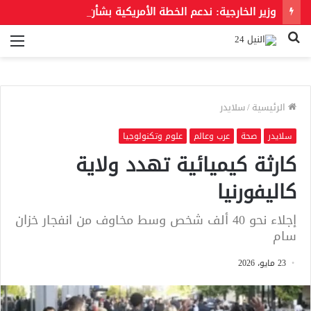
وزير الخارجية: ندعم الخطة الأمريكية بشأن غزة وندعو للحفاظ على الهوية العربية للقدس الشرقية
بحث
الق
عن
الرئيسية
/
سلايدر
سلايدر
صحة
عرب وعالم
علوم وتكنولوجيا
كارثة كيميائية تهدد ولاية
كاليفورنيا
إجلاء نحو 40 ألف شخص وسط مخاوف من انفجار خزان
سام
23 مايو، 2026