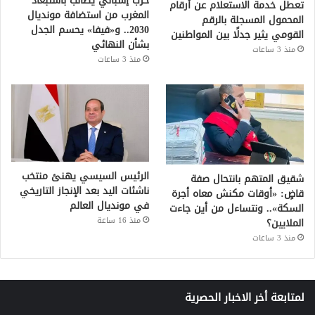
حزب إسباني يطالب باستبعاد
تعطل خدمة الاستعلام عن أرقام
المغرب من استضافة مونديال
المحمول المسجلة بالرقم
2030.. و«فيفا» يحسم الجدل
القومي يثير جدلًا بين المواطنين
بشأن النهائي
منذ 3 ساعات
منذ 3 ساعات
الرئيس السيسي يهنئ منتخب
شقيق المتهم بانتحال صفة
ناشئات اليد بعد الإنجاز التاريخي
قاضٍ: «أوقات مكنش معاه أجرة
في مونديال العالم
السكة».. ونتساءل من أين جاءت
منذ 16 ساعة
الملايين؟
منذ 3 ساعات
لمتابعة أخر الاخبار الحصرية