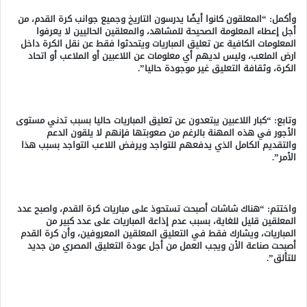
وأكمل: “المعلقون كانوا أيضًا يدرسون التاريخ وجميع جوانب كرة القدم، من
أجل إعطاء المعلومة الصحيحة للمشاهد، والمعلقين الحاليين لا يعرفوا
المعلومات الكافية عن تعليق المباريات ويتحدثوا فقط عن نقل الكرة داخل
ارض الملعب، وليس لديهم أي معلومات عن اللاعبين أو الملاعب أو اتحاد
الكرة، وثقافة التعليق غير موجودة حاليا”.
وتابع: “كبار اللاعبين يبتعدون عن تعليق المباريات حاليا بسبب تدني مستوى
الأجور في هذه المهنة بالرغم من صعوبتها فإنهم لا يلقون الدعم
والتقديم الكامل الذي يدفعهم للتواجد ويرفض اللاعب التواجد بسبب هذا
الأمر”.
واختتم: “هناك شاشات أصبحت تستحوذ على مباريات كرة القدم، واصبح عدد
المعلقين قليل للغاية، بسبب عدم إذاعة المباريات على عدد كبير من
المباريات، ويشارك فقط في التعليق المعلقين المعروفين، وأن كرة القدم
أصبحت صناعة الأن ويجب العمل من أجل عودة التعليق المصري من جديد
للتألق”.