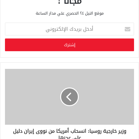
مجانا !
موقع النيل ٢٤ الحصري علي مدار الساعة
أ
د
خ
ل
ب
ر
ي
د
ك
ا
ل
إ
ل
ك
ت
ر
و
وزير خارجية روسيا: انسحاب أمريكا من نووى إيران دليل
ن
على عجزها