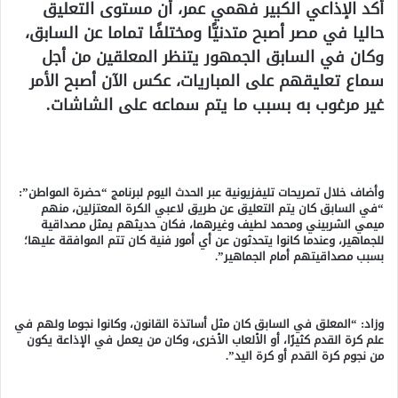
أكد الإذاعي الكبير فهمي عمر، أن مستوى التعليق
حاليا في مصر أصبح متدنيًّا ومختلفًا تماما عن السابق،
وكان في السابق الجمهور يتنظر المعلقين من أجل
سماع تعليقهم على المباريات، عكس الآن أصبح الأمر
غير مرغوب به بسبب ما يتم سماعه على الشاشات.
وأضاف خلال تصريحات تليفزيونية عبر الحدث اليوم لبرنامج “حضرة المواطن”:
“في السابق كان يتم التعليق عن طريق لاعبي الكرة المعتزلين، منهم
ميمي الشربيني ومحمد لطيف وغيرهما، فكان حديثهم يمثل مصداقية
للجماهير، وعندما كانوا يتحدثون عن أي أمور فنية كان تتم الموافقة عليها؛
بسبب مصداقيتهم أمام الجماهير”.
وزاد: “المعلق في السابق كان مثل أساتذة القانون، وكانوا نجوما ولهم في
علم كرة القدم كثيرًا، أو الألعاب الأخرى، وكان من يعمل في الإذاعة يكون
من نجوم كرة القدم أو كرة اليد”.