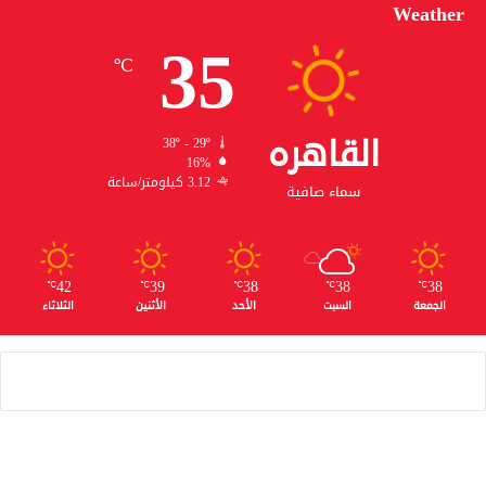
Weather
35
℃
القاهره
38º - 29º
16%
3.12 كيلومتر/ساعة
سماء صافية
42
39
38
38
38
℃
℃
℃
℃
℃
الجمعة
السبت
الأحد
الأثنين
الثلاثاء