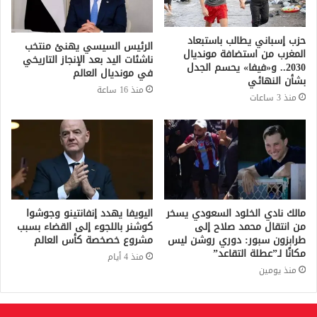
حزب إسباني يطالب باستبعاد
الرئيس السيسي يهنئ منتخب
المغرب من استضافة مونديال
ناشئات اليد بعد الإنجاز التاريخي
2030.. و«فيفا» يحسم الجدل
في مونديال العالم
بشأن النهائي
منذ 16 ساعة
منذ 3 ساعات
مالك نادي الخلود السعودي يسخر
اليويفا يهدد إنفانتينو وجوشوا
من انتقال محمد صلاح إلى
كوشنر باللجوء إلى القضاء بسبب
طرابزون سبور: دوري روشن ليس
مشروع خصخصة كأس العالم
مكانًا لـ”عطلة التقاعد”
منذ 4 أيام
منذ يومين