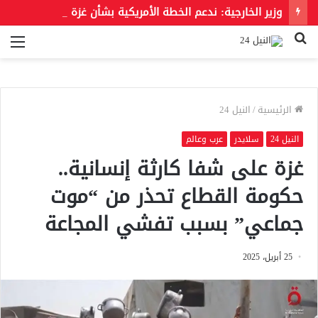
وزير الخارجية: ندعم الخطة الأمريكية بشأن غزة وندعو للحفاظ على الهوية العربية للقدس الشرقية
بحث
الق
عن
الرئيسية
/
النيل 24
النيل 24
سلايدر
عرب وعالم
غزة على شفا كارثة إنسانية..
حكومة القطاع تحذر من “موت
جماعي” بسبب تفشي المجاعة
25 أبريل، 2025