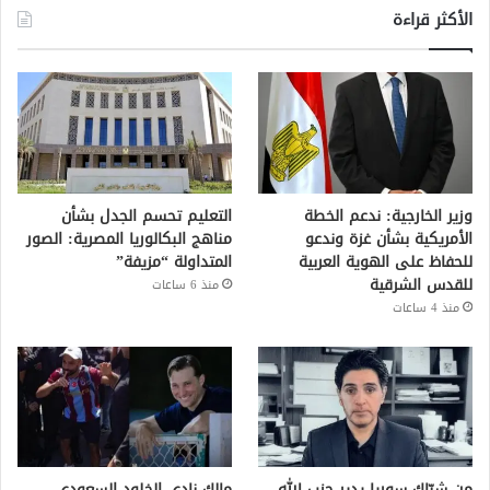
الأكثر قراءة
وزير الخارجية: ندعم الخطة
التعليم تحسم الجدل بشأن
الأمريكية بشأن غزة وندعو
مناهج البكالوريا المصرية: الصور
للحفاظ على الهوية العربية
المتداولة “مزيفة”
للقدس الشرقية
منذ 6 ساعات
منذ 4 ساعات
من شبّاك سوريا يدير حزب الله
مالك نادي الخلود السعودي