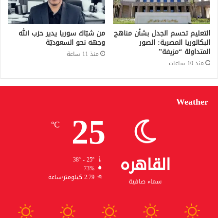
التعليم تحسم الجدل بشأن مناهج
من شبّاك سوريا يدير حزب الله
البكالوريا المصرية: الصور
وجهه نحو السعوديّة
المتداولة “مزيفة”
منذ 11 ساعة
منذ 10 ساعات
Weather
25
℃
القاهره
38º - 25º
73%
2.79 كيلومتر/ساعة
سماء صافية