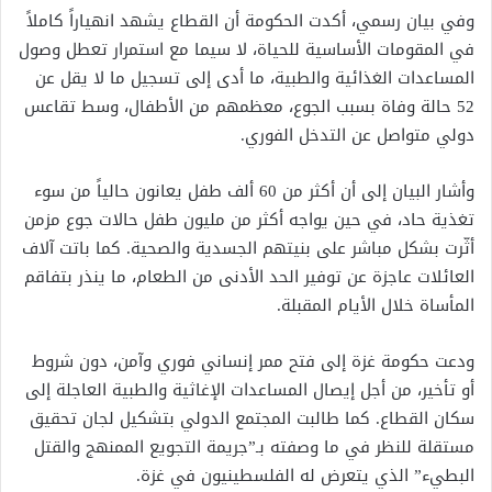
وفي بيان رسمي، أكدت الحكومة أن القطاع يشهد انهياراً كاملاً
في المقومات الأساسية للحياة، لا سيما مع استمرار تعطل وصول
المساعدات الغذائية والطبية، ما أدى إلى تسجيل ما لا يقل عن
52 حالة وفاة بسبب الجوع، معظمهم من الأطفال، وسط تقاعس
دولي متواصل عن التدخل الفوري.
وأشار البيان إلى أن أكثر من 60 ألف طفل يعانون حالياً من سوء
تغذية حاد، في حين يواجه أكثر من مليون طفل حالات جوع مزمن
أثّرت بشكل مباشر على بنيتهم الجسدية والصحية. كما باتت آلاف
العائلات عاجزة عن توفير الحد الأدنى من الطعام، ما ينذر بتفاقم
المأساة خلال الأيام المقبلة.
ودعت حكومة غزة إلى فتح ممر إنساني فوري وآمن، دون شروط
أو تأخير، من أجل إيصال المساعدات الإغاثية والطبية العاجلة إلى
سكان القطاع. كما طالبت المجتمع الدولي بتشكيل لجان تحقيق
مستقلة للنظر في ما وصفته بـ”جريمة التجويع الممنهج والقتل
البطيء” الذي يتعرض له الفلسطينيون في غزة.