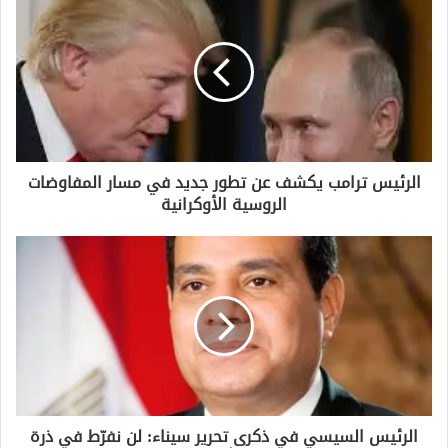
ك
ا
ل
إ
ل
ك
ت
ر
و
الرئيس ترامب يكشف عن تطور جديد في مسار المفاوضات
ن
الروسية الأوكرانية
ي
الرئيس السيسي في ذكرى تحرير سيناء: لن نفرّط في ذرة