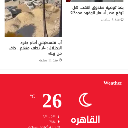
بعد توصية صندوق النقد.. هل
ترفع مصر أسعار الوقود مجددًا؟
منذ 8 ساعات
أب فلسطيني أمام جنود
الاحتلال: «لا تخاف منهم.. خاف
من ربنا»
منذ 11 ساعة
Weather
26
℃
القاهره
38º - 26º
78%
4.18 كيلومتر/ساعة