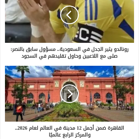
ا
ل
إ
ل
ك
ت
ر
و
رونالدو يثير الجدل في السعودية.. مسؤول سابق بالنصر:
ن
صلى مع اللاعبين وحاول تقليدهم في السجود
ي
القاهرة ضمن أجمل 12 مدينة في العالم لعام 2026..
والمركز الرابع عالميًا