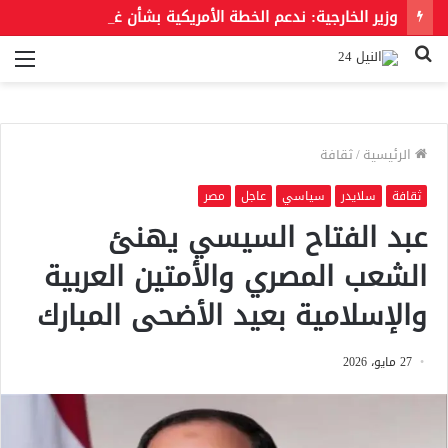
وزير الخارجية: ندعم الخطة الأمريكية بشأن غزة وندعو للحفاظ على الهوية العربية للقدس الشرقية
بحث
الق
عن
الرئيسية
/
ثقافة
ثقافة
سلايدر
سياسي
عاجل
مصر
عبد الفتاح السيسي يهنئ
الشعب المصري والأمتين العربية
والإسلامية بعيد الأضحى المبارك
27 مايو، 2026