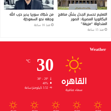
التعليم تحسم الجدل بشأن مناهج
من شبّاك سوريا يدير حزب الله
البكالوريا المصرية: الصور
وجهه نحو السعوديّة
المتداولة “مزيفة”
منذ 16 ساعة
منذ 15 ساعة
Weather
30
℃
القاهره
38º - 29º
40%
3.52 كيلومتر/ساعة
سماء صافية