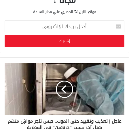
مجانا !
موقع النيل ٢٤ الحصري علي مدار الساعة
أ
د
خ
ل
ب
ر
ي
د
ك
ا
ل
إ
ل
ك
ت
ر
و
عاجل | تعذيب وتقييد حتى الموت.. حبس تاجر مواشٍ متهم
ن
بقتل آخر بسبب "خروفين" في المطرية