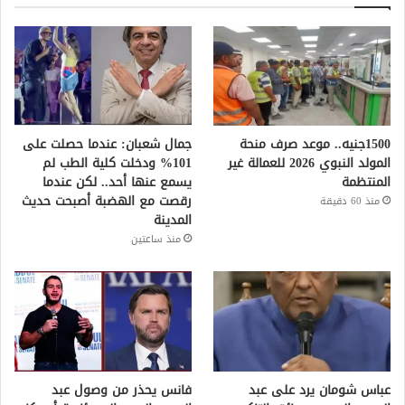
1500جنيه.. موعد صرف منحة
جمال شعبان: عندما حصلت على
المولد النبوي 2026 للعمالة غير
101% ودخلت كلية الطب لم
المنتظمة
يسمع عنها أحد.. لكن عندما
رقصت مع الهضبة أصبحت حديث
منذ 60 دقيقة
المدينة
منذ ساعتين
عباس شومان يرد على عبد
فانس يحذر من وصول عبد