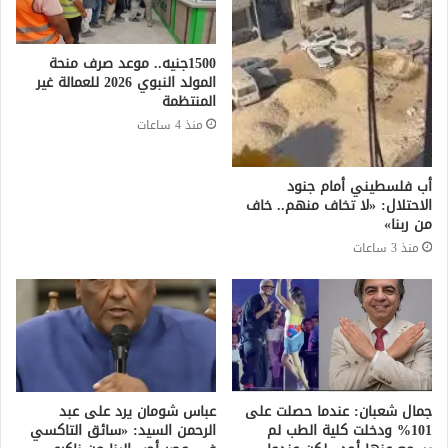
1500جنيه.. موعد صرف منحة
المولد النبوي 2026 للعمالة غير
المنتظمة
منذ 4 ساعات
أب فلسطيني أمام جنود
الاحتلال: «لا تخاف منهم.. خاف
من ربنا»
منذ 3 ساعات
جمال شعبان: عندما حصلت على
عباس شومان يرد على عبد
101% ودخلت كلية الطب لم
الرحمن السيد: «سائق التاكسي