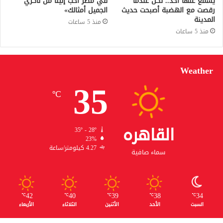
يسمع عنها أحد.. لكن عندما
في مصر أحب إلينا من ناكري
رقصت مع الهضبة أصبحت حديث
الجميل أمثالك»
المدينة
منذ 5 ساعات
منذ 5 ساعات
Weather
35
℃
القاهره
35º - 28º
23%
4.27 كيلومتر/ساعة
سماء صافية
42
40
39
38
34
℃
℃
℃
℃
℃
السبت
الأحد
الأثنين
الثلاثاء
الأربعاء