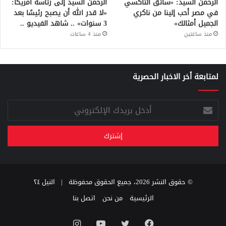
الرحمن السيد: «سائق التاكسي
الرحمن السيد إلى رئاسة أمريكا:
في مصر أحب إلينا من ناكري
«لا قدر الله أن يصبح رئيسًا بعد
الجميل أمثالك»
3 سنوات» .. شاهد الفيديو ..
منذ ساعتين
منذ 4 ساعات
لمتابعة أخر الاخبار الحصرية
أدخل
بريدك
الإلكتروني
© حقوق النشر 2026، جميع الحقوق محفوظة |
النيل ٢٤
الرئيسية
من نحن
اتصل بنا
فيسبوك
تويتر
يوتيوب
انستقرام