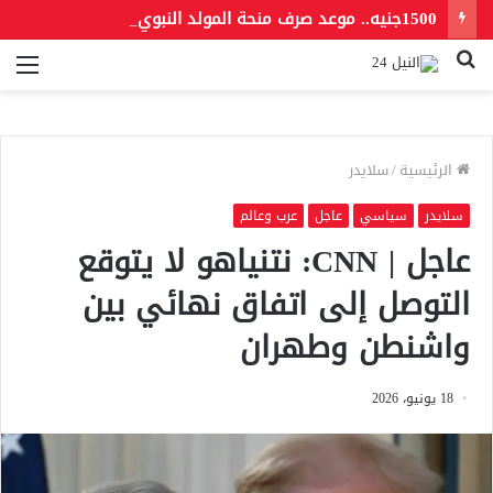
1500جنيه.. موعد صرف منحة المولد النبوي 2026 للعمالة غير المنتظمة
بحث
الق
عن
الرئيسية
/
سلايدر
سلايدر
سياسي
عاجل
عرب وعالم
عاجل | CNN: نتنياهو لا يتوقع
التوصل إلى اتفاق نهائي بين
واشنطن وطهران
18 يونيو، 2026