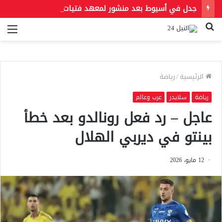
جدل في أسيوط بعد منشور لمعهد فتيات أزهري يُلزم الطالبات بالخمار ويمنع الطرح والأحذية المفتوحة
بحث
الق
عن
الرئيسية
/
رياضة
رياضة
سلايدر
عرب وعالم
عاجل – رد فعل رونالدو بعد خطأ
بينتو في ديربي الهلال
12 مايو، 2026