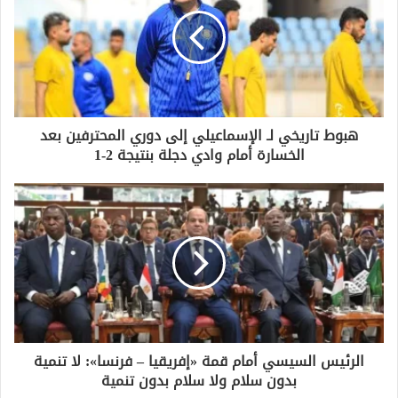
ا
ل
إ
ل
ك
ت
ر
و
هبوط تاريخي لـ الإسماعيلي إلى دوري المحترفين بعد
ن
الخسارة أمام وادي دجلة بنتيجة 2-1
ي
الرئيس السيسي أمام قمة «إفريقيا – فرنسا»: لا تنمية
بدون سلام ولا سلام بدون تنمية