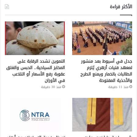
الأكثر قراءة
جدل في أسيوط بعد منشور
التموين تشدد الرقابة على
لمعهد فتيات أزهري يُلزم
المخابز السياحية.. الحبس والغلق
الطالبات بالخمار ويمنع الطرح
عقوبة رفع الأسعار أو التلاعب
والأحذية المفتوحة
في الأوزان
منذ 11 دقيقة
منذ 30 دقيقة