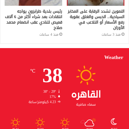
التموين تشدد الرقابة على المخابز
رئيس بلدية طرابزون يواجه
السياحية.. الحبس والغلق عقوبة
انتقادات بعد شراء أكثر من 6 آلاف
رفع الأسعار أو التلاعب في
قميص للنادي عقب انضمام محمد
الأوزان
صلاح
منذ 3 ساعات
منذ 4 ساعات
Weather
38
℃
القاهره
38º - 29º
17%
4.23 كيلومتر/ساعة
سماء صافية