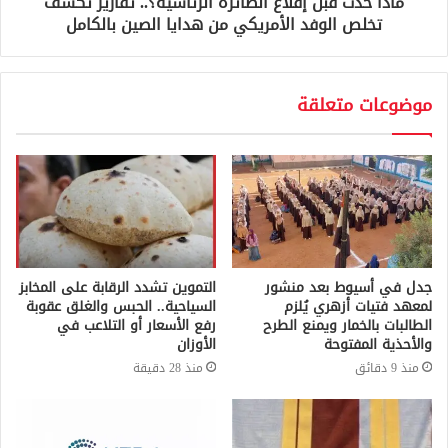
ماذا حدث قبل إقلاع الطائرة الرئاسية؟.. تقارير تكشف
تخلص الوفد الأمريكي من هدايا الصين بالكامل
موضوعات متعلقة
جدل في أسيوط بعد منشور
التموين تشدد الرقابة على المخابز
لمعهد فتيات أزهري يُلزم
السياحية.. الحبس والغلق عقوبة
الطالبات بالخمار ويمنع الطرح
رفع الأسعار أو التلاعب في
والأحذية المفتوحة
الأوزان
منذ 9 دقائق
منذ 28 دقيقة