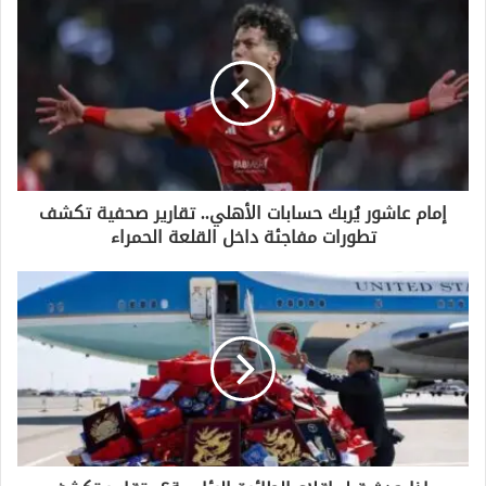
د
ك
ا
ل
إ
ل
ك
ت
ر
و
إمام عاشور يُربك حسابات الأهلي.. تقارير صحفية تكشف
ن
تطورات مفاجئة داخل القلعة الحمراء
ي