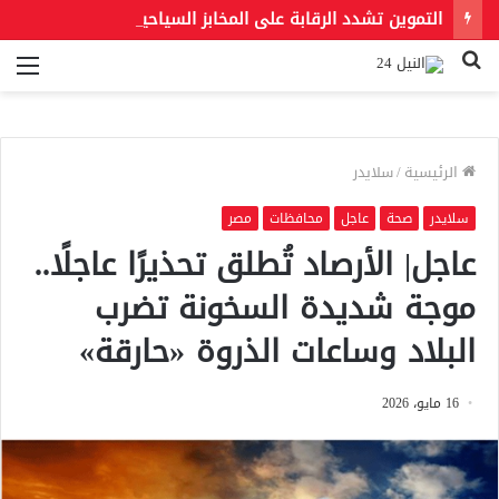
التموين تشدد الرقابة على المخابز السياحية.. الحبس والغلق عقوبة رفع الأسعار أو التلاعب في الأوزان
بحث
الق
عن
الرئيسية
/
سلايدر
سلايدر
صحة
عاجل
محافظات
مصر
عاجل| الأرصاد تُطلق تحذيرًا عاجلًا..
موجة شديدة السخونة تضرب
البلاد وساعات الذروة «حارقة»
16 مايو، 2026