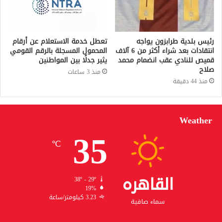
رئيس بلدية طرابزون يواجه
تعطل خدمة الاستعلام عن أرقام
انتقادات بعد شراء أكثر من 6 آلاف
المحمول المسجلة بالرقم القومي
قميص للنادي عقب انضمام محمد
يثير جدلًا بين المواطنين
صلاح
منذ 3 ساعات
منذ 44 دقيقة
Weather
35
℃
القاهره
38º - 29º
19%
3.23 كيلومتر/ساعة
سماء صافية