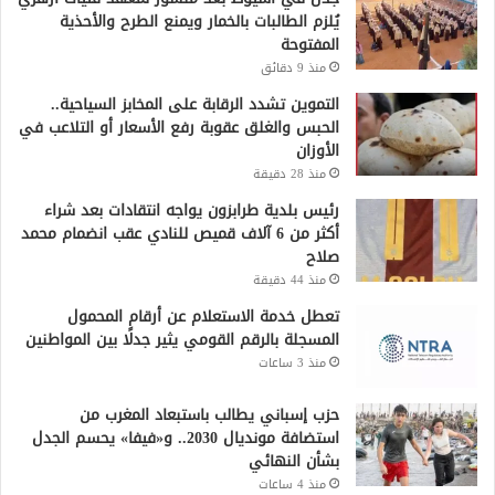
يُلزم الطالبات بالخمار ويمنع الطرح والأحذية
المفتوحة
منذ 9 دقائق
التموين تشدد الرقابة على المخابز السياحية..
الحبس والغلق عقوبة رفع الأسعار أو التلاعب في
الأوزان
منذ 28 دقيقة
رئيس بلدية طرابزون يواجه انتقادات بعد شراء
أكثر من 6 آلاف قميص للنادي عقب انضمام محمد
صلاح
منذ 44 دقيقة
تعطل خدمة الاستعلام عن أرقام المحمول
المسجلة بالرقم القومي يثير جدلًا بين المواطنين
منذ 3 ساعات
حزب إسباني يطالب باستبعاد المغرب من
استضافة مونديال 2030.. و«فيفا» يحسم الجدل
بشأن النهائي
منذ 4 ساعات