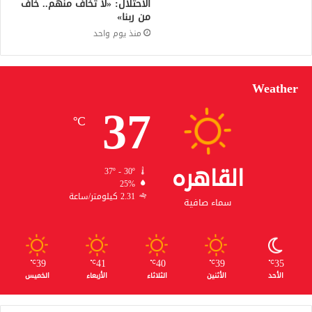
الاحتلال: «لا تخاف منهم.. خاف
من ربنا»
منذ يوم واحد
Weather
37
℃
القاهره
37º - 30º
25%
2.31 كيلومتر/ساعة
سماء صافية
39
41
40
39
35
℃
℃
℃
℃
℃
الأحد
الأثنين
الثلاثاء
الأربعاء
الخميس