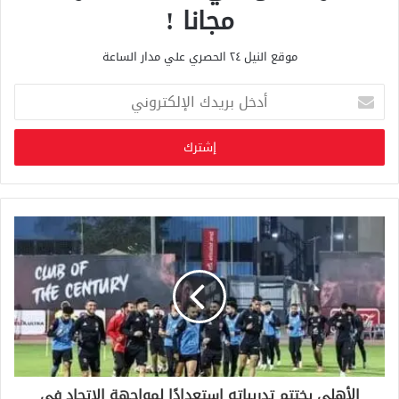
مجانا !
موقع النيل ٢٤ الحصري علي مدار الساعة
أ
د
خ
ل
ب
ر
ي
د
ك
ا
ل
إ
ل
ك
ت
ر
و
الأهلى يختتم تدريباته استعدادًا لمواجهة الاتحاد فى