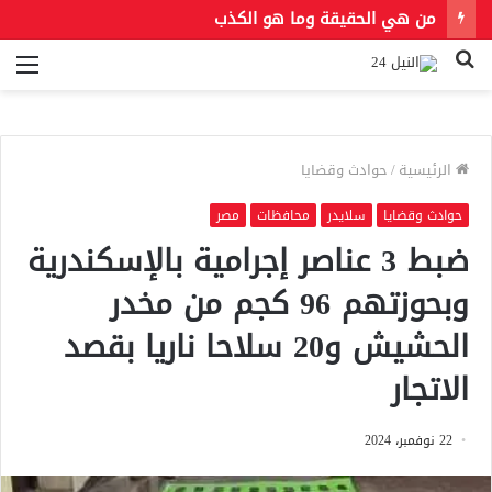
من هي الحقيقة وما هو الكذب
بحث
الق
عن
الرئيسية
/
حوادث وقضايا
حوادث وقضايا
سلايدر
محافظات
مصر
ضبط 3 عناصر إجرامية بالإسكندرية
وبحوزتهم 96 كجم من مخدر
الحشيش و20 سلاحا ناريا بقصد
الاتجار
22 نوفمبر، 2024