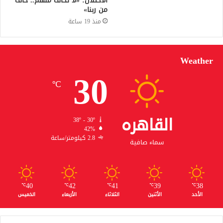
الاحتلال: «لا تخاف منهم.. خاف
من ربنا»
منذ 19 ساعة
Weather
30
℃
القاهره
38º - 30º
42%
2.8 كيلومتر/ساعة
سماء صافية
40
42
41
39
38
℃
℃
℃
℃
℃
الأحد
الأثنين
الثلاثاء
الأربعاء
الخميس