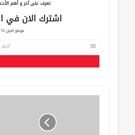
تعرف على آخر و أهم الأحد
اشترك الان في الق
موقع النيل ٢٤ الحصري علي مدار الساعة
أ
د
خ
ل
ب
ر
ي
د
ك
ا
ل
إ
ل
ك
ت