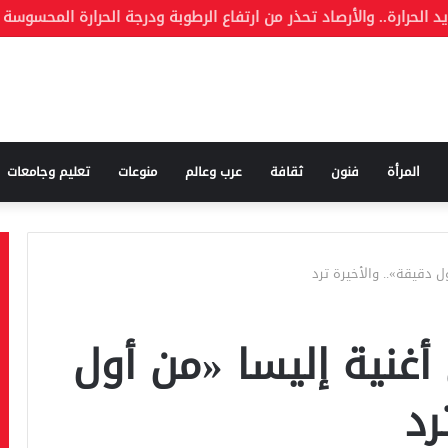
ة وما هو الكذب
المرأة
فنون
ثقافة
عرب وعالم
منوعات
تعليم وجامعات
 دقيقة».. والأخيرة ترد
غنية إليسا «من أول
رد