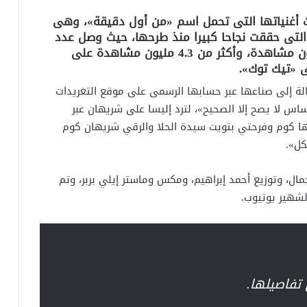
ث أغنياتها التى تحمل اسم «من أول دقيقة»، وهى
التى حققت نجاحا كبيرا منذ طرحها، حيث وصل عدد
مشاهداتها عبر «يوتيوب» إلى 8,406,172 مليون مشاهدة، وأكثر من 4.3 مليون مشاهدة على
لة إلى صناعها عبر حسابها الرسمى على موقع التغريدات
حساس لا يصح إلا الصحيح»، لترد إليسا على شريهان عبر
ها كوم وفرحتي بتويت سيدة الحلا والرقي شريهان كوم
كل».
ال، وتوزيع أحمد إبراهيم، ومكس وماستر إيلي بربر، وتم
لشهير يوتيوب.
 تفاصيلها.