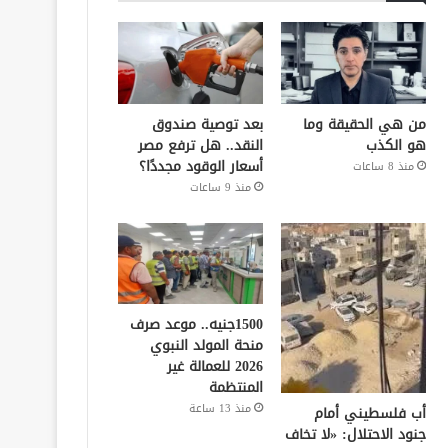
من هي الحقيقة وما
بعد توصية صندوق
هو الكذب
النقد.. هل ترفع مصر
أسعار الوقود مجددًا؟
منذ 8 ساعات
منذ 9 ساعات
1500جنيه.. موعد صرف
منحة المولد النبوي
2026 للعمالة غير
المنتظمة
منذ 13 ساعة
أب فلسطيني أمام
جنود الاحتلال: «لا تخاف