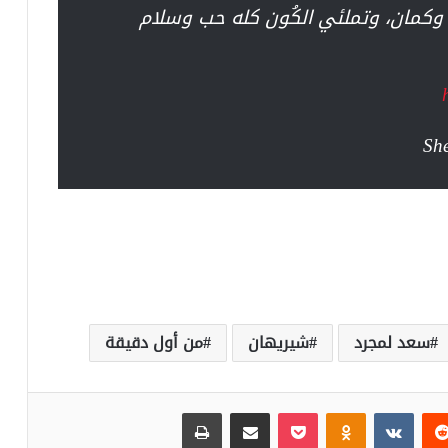
وكمان، وتملئي الكُون كله حب وسلام
سعد لمجرد
شيريهان
من أول دقيقة
‏Reddit
‏VKontakte
Odnoklassniki
بوكيت
مشاركة عبر البريد
طباعة