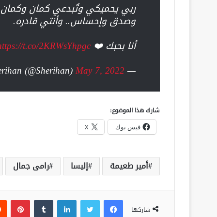
ربي يحميكي وتُبدعي كمان وكمان 
وصدق وإحساس.. وأنتي قادره.
أنا بحبك ❤️
https://t.co/2KRWsYhpgc
May 7, 2022
— Sherihan (@Sherihan)
شارك هذا الموضوع:
فيس بوك
X
أمير طعيمة
إليسا
رامى جمال
فيسبوك
تويتر
لينكدإن
‏Tumblr
بينتيريست
شاركها