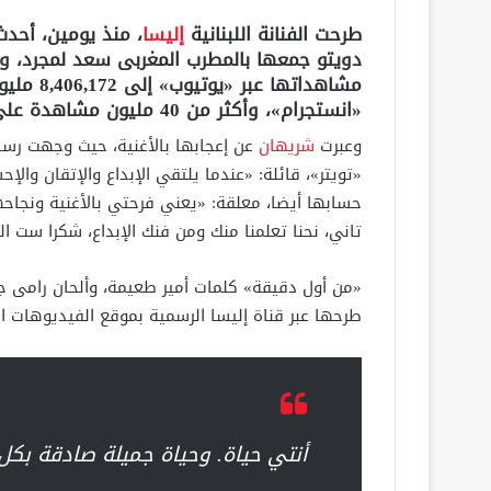
طرحت الفنانة اللبنانية
إليسا
، منذ يومين، أحد
دويتو جمعها بالمطرب المغربى سعد لمجرد، و
«انستجرام»، وأكثر من 40 مليون مشاهدة على «تيك توك».
وعبرت
شريهان
عن إعجابها بالأغنية، حيث وجهت رسا
«تويتر»، قائلة: «عندما يلتقي الإبداع والإتقان والإ
حسابها أيضا، معلقة: «يعني فرحتي بالأغنية ونجاح
تاني، نحنا تعلمنا منك ومن فنك الإبداع، شكرا ست ال
«من أول دقيقة» كلمات أمير طعيمة، وألحان رامى جم
طرحها عبر قناة إليسا الرسمية بموقع الفيديوهات ا
أنتي حياة. وحياة جميلة صادقة بكل