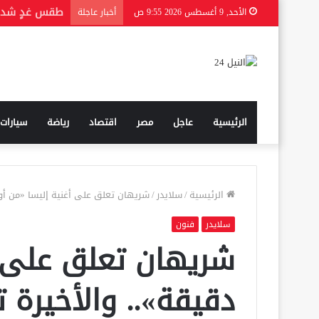
من هي الحقيق
الأحد, 9 أغسطس 2026 9:55 ص
أخبار عاجلة
الرئيسية
عاجل
مصر
اقتصاد
رياضة
سيارات
الرئيسية
/
سلايدر
/
شريهان تعلق على أغنية إليسا «من أول
سلايدر
فنون
شريهان تعلق على أ
دقيقة».. والأخيرة ت