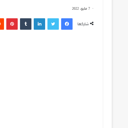
7 مايو، 2022
فيسبوك
تويتر
لينكدإن
‏Tumblr
بينتيريست
شاركها