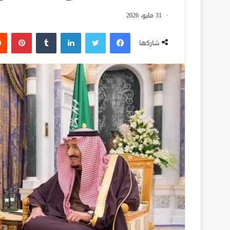
31 مايو، 2026
فيسبوك
تويتر
لينكدإن
‏Tumblr
بينتيريست
شاركها