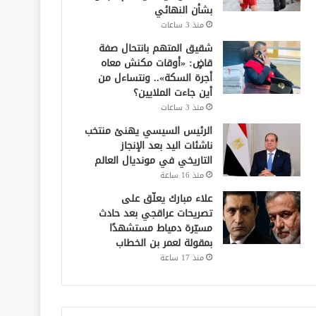
بشأن النهائي
منذ 3 ساعات
شقيق المتهم بانتحال صفة
قاضٍ: «أوقات مكنش معاه
أجرة السكة».. ونتساءل من
أين جاءت الملايين؟
منذ 3 ساعات
الرئيس السيسي يهنئ منتخب
ناشئات اليد بعد الإنجاز
التاريخي في مونديال العالم
منذ 16 ساعة
علاء مبارك يعلّق على
تصريحات عراقجي بعد حادث
مسيّرة دمياط مستشهدًا
بمقولة لعمر بن الخطاب
منذ 17 ساعة