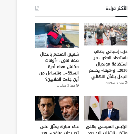
الأكثر قراءة
حزب إسباني يطالب
شقيق المتهم بانتحال
باستبعاد المغرب من
صفة قاضٍ: «أوقات
استضافة مونديال
مكنش معاه أجرة
2030.. و«فيفا» يحسم
السكة».. ونتساءل من
الجدل بشأن النهائي
أين جاءت الملايين؟
منذ 3 ساعات
منذ 3 ساعات
الرئيس السيسي يهنئ
علاء مبارك يعلّق على
منتخب ناشئات اليد بعد
تصريحات عراقجي بعد