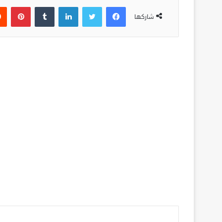
فيسبوك
تويتر
لينكدإن
‏Tumblr
بينتيريست
شاركها