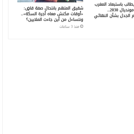
الب باستبعاد المغرب
شقيق المتهم بانتحال صفة قاضٍ:
من استضافة مونديال 2030..
«أوقات مكنش معاه أجرة السكة»..
 الجدل بشأن النهائي
ونتساءل من أين جاءت الملايين؟
منذ 3 ساعات