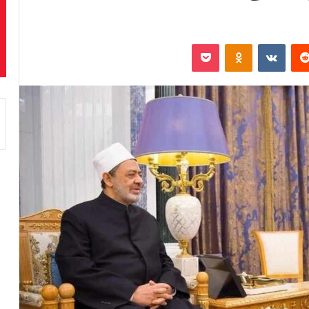
‏Reddit
‏VKontakte
Odnoklassniki
بوكيت