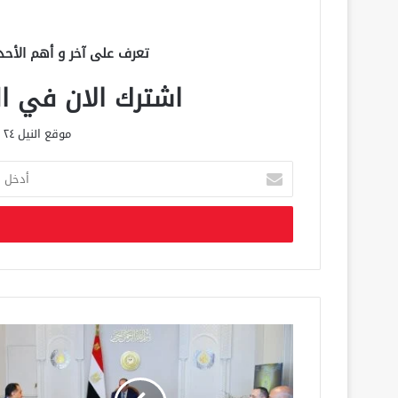
تعرف على آخر و أهم الأحد
اشترك الان في الق
موقع النيل ٢٤ الحصري علي مدار الساعة
أ
د
خ
ل
ب
ر
ي
د
ك
ا
ل
إ
ل