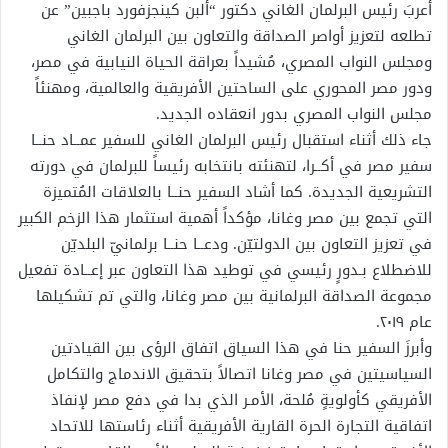
أعربَ رئيس البرلمان الغاني دكتور “ألبن كينجزفورد باجبين” عن
تطلعه لتعزيز أواصر الصداقة والتعاون بين البرلمان الغاني
ومجلس النواب المصري، مُشيداً بعراقة الحياة النيابية في مصر،
ودور مصر المحوري على الساحتين الأفريقية والعالمية، ومهنئاً
مجلس النواب المصري بدور انعقاده الجديد.
جاء ذلك أثناء استقبال رئيس البرلمان الغاني للسفير عمــاد حنــا
سفير مصر في أكــرا، لتهنئته بانتخابه رئيساً للبرلمان في دورته
التشريعية الجديدة. كما أشاد السفير حنــا بالعلاقات المُتميزة
التي تجمع بين مصر وغانا، مؤكداً أهمية استثمار هذا الزخم الكبير
في تعزيز التعاون بين الدولتيّن. ودعــا حنــا برلمانيّ البلديّن
للاضطلاع بـدورٍ رئيسي في توطيد هذا التعاون عبر إعــادة تفعيل
مجموعة الصداقة البرلمانية بين مصر وغانا، والتي تم تشكيلها
عام ٢٠١٩.
وأبرزَ السفير حنا في هذا السياق اتفاق الرؤى بين القيادتين
السياسيتين في مصر وغانا اتصالاً بتحقيق الاندماج والتكامل
الأفريقي كأولويةٍ مُلحة، الأمـر الذي بدا في دفع مصر لإنفاذ
اتفاقية التجارة الحرة القارية الأفريقية أثناء رئاستها للاتحاد