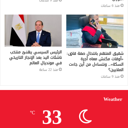
منذ 9 ساعات
منذ 6 ساعات
الرئيس السيسي يهنئ منتخب
شقيق المتهم بانتحال صفة قاضٍ:
ناشئات اليد بعد الإنجاز التاريخي
«أوقات مكنش معاه أجرة
في مونديال العالم
السكة».. ونتساءل من أين جاءت
الملايين؟
منذ 22 ساعة
منذ 9 ساعات
Weather
33
℃