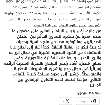
الأفريقي، واهتمامها بتعزيز بِنية السِلم والأمن القاري عبر تطوير
مفهوم أفريقي جديد لـبناء السلام، ومُساهمتها في إعداد
الكوادر الأفريقية الشابة وصقل خبراتها، وجميعها خطواتٍ يؤازرها
البرلمان المصري إلى حد استحداثه لجنة نوعية تختص بالشئون
الأفريقية لدعم جهود الدولة في هذا الصوب.
من جانبه، أمّـن رئيس البرلمان الغاني على مضمون ما
تقدم، معرباً عن تقديره للتعاون القائم بين البلديّن
الصديقين، وما توفره مصر من منحٍ دراسية ودورات
تدريبية للكوادر الغانية الشابة. كما أشار إلى تطلع غانا
للاستفادة من الخبرة المصرية الكبيرة في مجال الزراعة
والــري الحديث والصناعات الغذائية والتحويلية. وفي
سياقٍ مُتصل، أشادَ رئيس البرلمان بالتجربة المصرية الرائدة
إفريقياً في مجال دعم وتشجيع المشروعات الصغيرة
والمتوسطة، مُشيراً إلى وجود مساحة كبيرة للتعاون
الثنائي، مؤكداً تطلعه لدعم التعاون البرلماني بين
الجانبين.
شارك هذا الموضوع:
فيس بوك
X