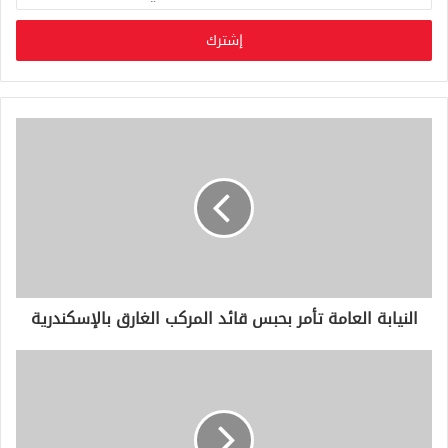
د
خ
ل
ب
ر
ي
د
ك
ا
ل
إ
ل
ك
ت
ر
و
النيابة العامة تأمر بحبس قائد المركب الغارق بالإسكندرية
ن
ي