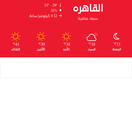
القاهره
33º - 29º
33%
9.52 كيلومتر/ساعة
سماء صافية
41
39
38
39
33
℃
℃
℃
℃
℃
الجمعة
السبت
الأحد
الأثنين
الثلاثاء