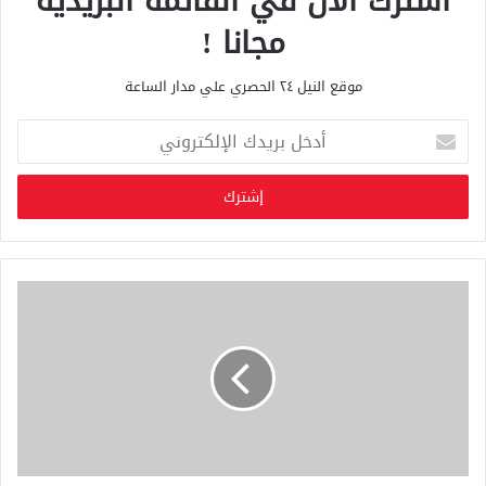
اشترك الان في القائمة البريدية
مجانا !
موقع النيل ٢٤ الحصري علي مدار الساعة
أ
د
خ
ل
ب
ر
ي
د
ك
ا
ل
إ
ل
ك
ت
ر