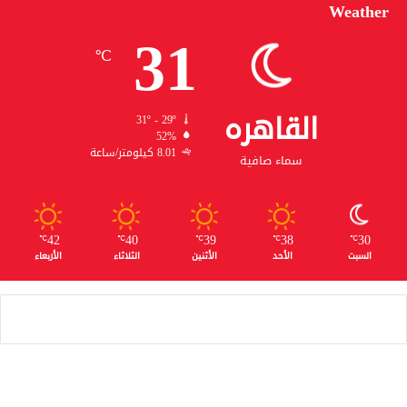
Weather
31
℃
القاهره
31º - 29º
52%
8.01 كيلومتر/ساعة
سماء صافية
42
40
39
38
30
℃
℃
℃
℃
℃
السبت
الأحد
الأثنين
الثلاثاء
الأربعاء