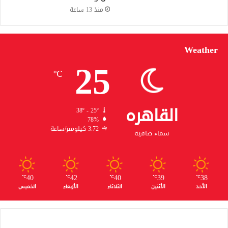
منذ 13 ساعة
Weather
25
℃
القاهره
38º - 25º
78%
3.72 كيلومتر/ساعة
سماء صافية
40
42
40
39
38
℃
℃
℃
℃
℃
الأحد
الأثنين
الثلاثاء
الأربعاء
الخميس