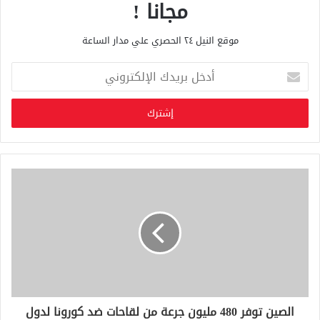
مجانا !
موقع النيل ٢٤ الحصري علي مدار الساعة
أ
د
خ
ل
ب
ر
ي
د
ك
ا
ل
إ
ل
ك
ت
ر
و
الصين توفر 480 مليون جرعة من لقاحات ضد كورونا لدول