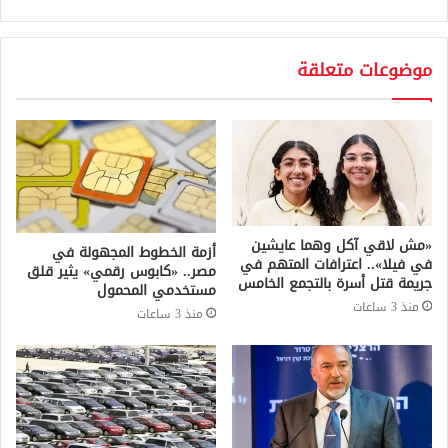
موضوعات متعلقة
«مش لاقي آكل وهما عايشين
أزمة الخطوط المجهولة في
في فيلا».. اعترافات المتهم في
مصر.. «كابوس رقمي» يثير قلق
جريمة قتل أسرة بالتجمع الخامس
مستخدمي المحمول
منذ 3 ساعات
منذ 3 ساعات