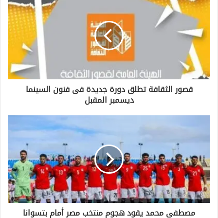
ك
ا
ل
إ
ل
ك
ت
ر
و
قصور الثقافة تطلق دورة جديدة فى فنون السينما
ن
ديسمبر المقبل
ي
مصطفى محمد يقود هجوم منتخب مصر أمام بتسوانا