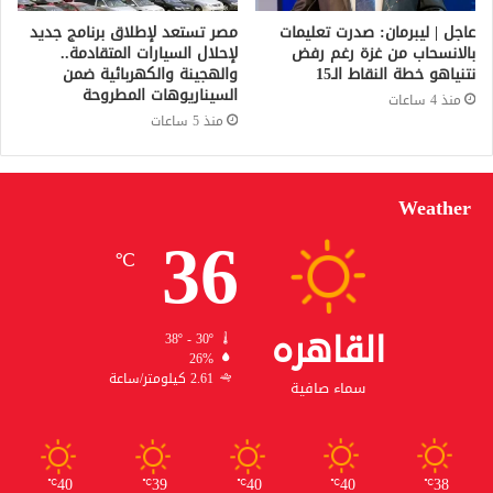
عاجل | ليبرمان: صدرت تعليمات
مصر تستعد لإطلاق برنامج جديد
بالانسحاب من غزة رغم رفض
لإحلال السيارات المتقادمة..
نتنياهو خطة النقاط الـ15
والهجينة والكهربائية ضمن
السيناريوهات المطروحة
منذ 4 ساعات
منذ 5 ساعات
Weather
36
℃
القاهره
38º - 30º
26%
2.61 كيلومتر/ساعة
سماء صافية
40
39
40
40
38
℃
℃
℃
℃
℃