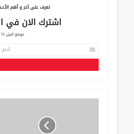
تعرف على آخر و أهم الأحد
اشترك الان في الق
موقع النيل ٢٤ الحصري علي مدار الساعة
أ
د
خ
ل
ب
ر
ي
د
ك
ا
ل
إ
ل
ك