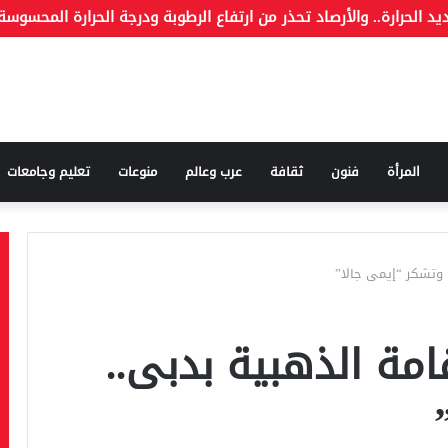
قة وما هو الكذب
المرأة
فنون
ثقافة
عرب وعالم
منوعات
تعليم وجامعات
 وتشكر “إيمى جالا”
مة الذهبية بدبى..