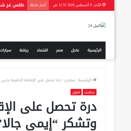
من هي الحقي
الأحد, 9 أغسطس 2026 11:55 ص
أخبار عاجلة
الرئيسية
عاجل
مصر
اقتصاد
رياضة
سيارات
الرئيسية
/
سلايدر
/
درة تحصل على الإقامة الذهبية بدبى..
سلايدر
فنون
درة تحصل على الإقا
وتشكر “إيمى جالا”