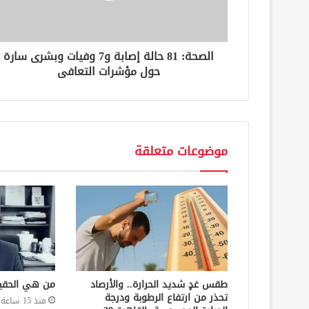
ت
ر
و
ن
الصحة: 81 حالة إصابة و7 وفيات وبشرى سارة
ي
حول مؤشرات التعافى
موضوعات متعلقة
طقس غدٍ شديد الحرارة.. والأرصاد
من هي الحقي
تحذر من ارتفاع الرطوبة ودرجة
منذ 15 ساعة