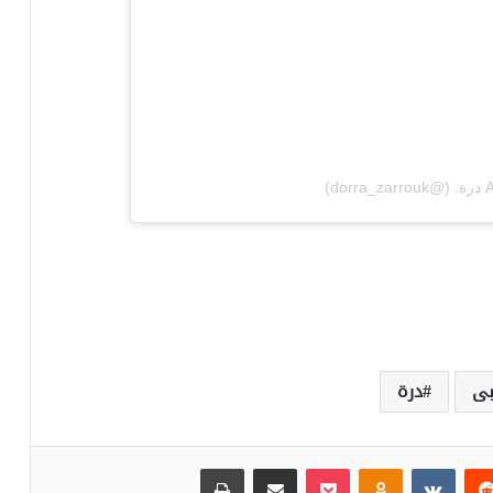
)
بى
درة
‏Reddit
‏VKontakte
Odnoklassniki
بوكيت
مشاركة عبر البريد
طباعة