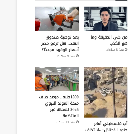
من هي الحقيقة وما
بعد توصية صندوق
هو الكذب
النقد.. هل ترفع مصر
أسعار الوقود مجددًا؟
منذ 8 ساعات
منذ 9 ساعات
1500جنيه.. موعد صرف
منحة المولد النبوي
2026 للعمالة غير
المنتظمة
منذ 13 ساعة
أب فلسطيني أمام
جنود الاحتلال: «لا تخاف