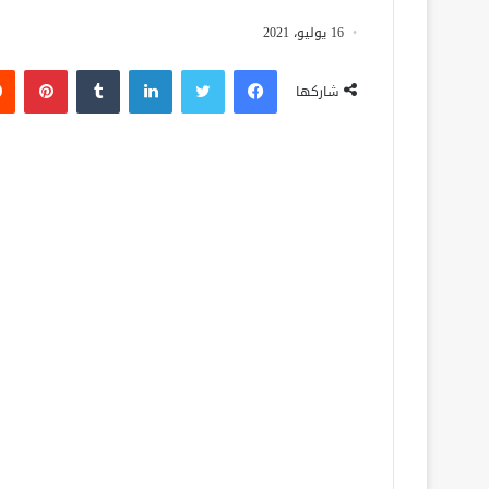
16 يوليو، 2021
فيسبوك
تويتر
لينكدإن
‏Tumblr
بينتيريست
شاركها