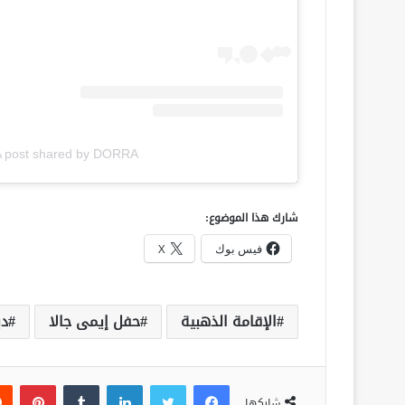
A post shared by DORRA درة. (@dorra_zarrouk
شارك هذا الموضوع:
فيس بوك
X
الإقامة الذهبية
حفل إيمى جالا
د
فيسبوك
تويتر
لينكدإن
‏Tumblr
بينتيريست
شاركها