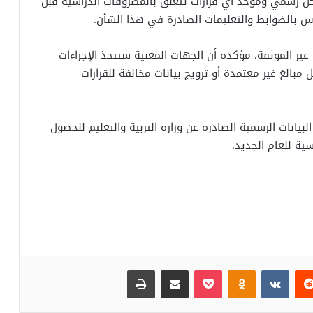
 رسمي وموحد أي قرارات تتعلق بالمصروفات الدراسية قبل
رس بالضوابط والتعليمات الصادرة في هذا الشأن.
غير الموثقة، مؤكدة أن الجهات المعنية ستتخذ الإجراءات
مبالغ غير معتمدة أو ترويج بيانات مخالفة للقرارات
بيانات الرسمية الصادرة عن وزارة التربية والتعليم للحصول
ية للعام الجديد.
‏Reddit
‏VKontakte
Odnoklassniki
بوكيت
مشاركة عبر البريد
طباعة