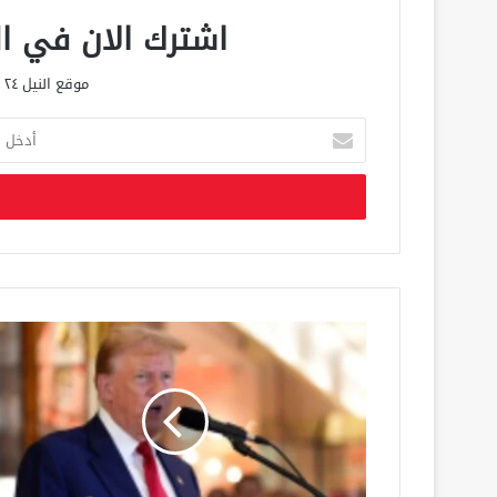
اشترك الان في الق
موقع النيل ٢٤ الحصري علي مدار الساعة
أ
د
خ
ل
ب
ر
ي
د
ك
ا
ل
إ
ل
ك
ت
ر