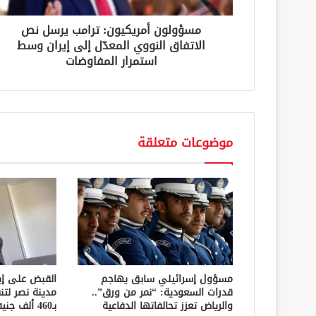
و
ن
مسؤولون أمريكيون: ترامب يرسل نص
ي
الاتفاق النووي المعدّل إلى إيران وسط
استمرار المفاوضات
موضوعات متعلقة
مسؤول إسرائيلي سابق يهاجم
القبض على إ
قدرات السعودية: “نمر من ورق”..
مدينة نصر لتن
والرياض تعزز تحالفاتها الدفاعية
بـ460 ألف جنيه في قضايا نفقة