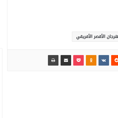
رجان الأقصر الأفريقي
‏Reddit
‏VKontakte
Odnoklassniki
بوكيت
مشاركة عبر البريد
طباعة