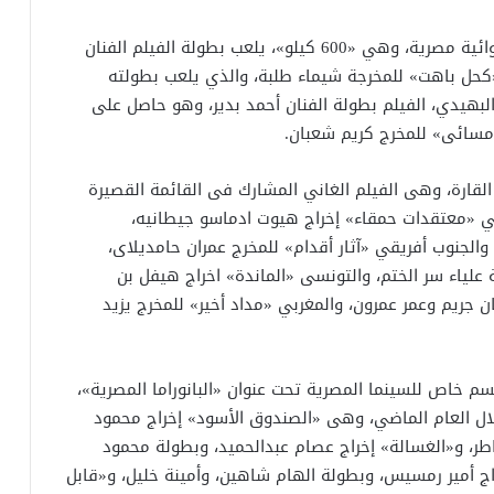
وفى مسابقة الأفلام القصيرة ينافس أربعة أفلام روائية مصرية، وهي «600 كيلو»، يلعب بطولة الفيلم الفنان
كحل باهت» للمخرجة شيماء طلبة، والذي يلعب بطولته
لبهيدي، الفيلم بطولة الفنان أحمد بدير، وهو حاصل على
مسائى» للمخرج كريم شعبان.
ما من مختلف دول القارة، وهى الفيلم الغاني المشارك فى القائمة القصيرة
وبي «معتقدات حمقاء» إخراج هيوت ادماسو جيطانيه،
الجنوب أفريقي «آثار أقدام» للمخرج عمران حامديلاى،
لياء سر الختم، والتونسى «الماندة» اخراج هيفل بن
 جريم وعمر عمرون، والمغربي «مداد أخير» للمخرج يزيد
سم خاص للسينما المصرية تحت عنوان «البانوراما المصرية»،
صرية خلال العام الماضي، وهى «الصندوق الأسود» إخراج محمود
، و«الغسالة» إخراج عصام عبدالحميد، وبطولة محمود
اج أمير رمسيس، وبطولة الهام شاهين، وأمينة خليل، و«قابل