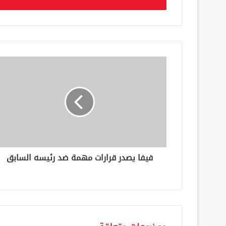
ل
ب
ر
ي
د
ك
ا
ل
إ
ل
ك
ت
ر
و
ن
فيفا يصدر قرارات مهمة ضد رئيسه السابق
ي