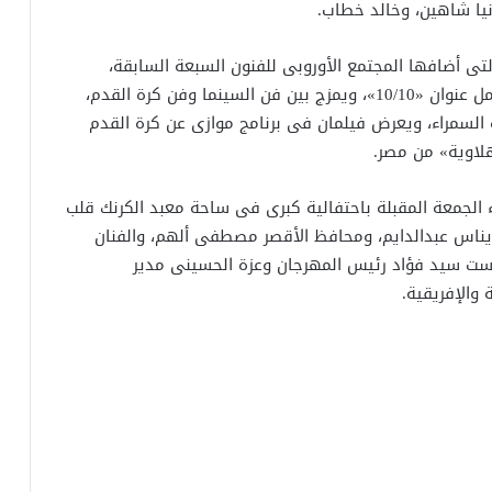
نيا شاهين، وخالد خطاب.
تى أضافها المجتمع الأوروبى للفنون السبعة السابقة،
لتصبح الفن الثامن، أضاف المهرجان برنامجا خاصا يحمل عنوان «10/10»، ويمزج بين فن السينما وفن كرة القدم،
ة السمراء، ويعرض فيلمان فى برنامج موازى عن كرة القدم
هلاوية» من مصر.
 الجمعة المقبلة باحتفالية كبرى فى ساحة معبد الكرنك قلب
 إيناس عبدالدايم، ومحافظ الأقصر مصطفى ألهم، والفنان
ست سيد فؤاد رئيس المهرجان وعزة الحسينى مدير
والإفريقية.