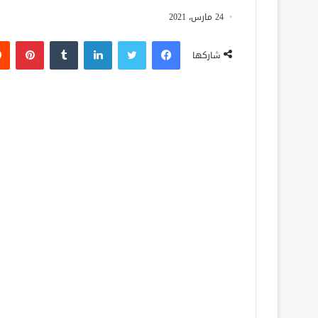
24 مارس، 2021
فيسبوك
تويتر
لينكدإن
‏Tumblr
بينتيريست
شاركها