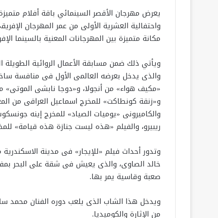
يعرض مهرجان الأقصر السينمائي باقة أفلام متميزة 
واحتفالية العشرية الأولى من عمر المهرجان الإفري
مكانة متميزة بين المهرجانات المعنية بالسينما الإفر
ويأتي ذلك ضمن مسابقة الأعمال الروائية الطويلة ال
«مكيف هواء» من أنجولا، و«دوجا نابشى الموتى» من 
و«زنقة كونطاكت» للمخرج اسماعيل العراقى من المغرب
ريبيرو، والفيلم «هذه ليست جنازة هذه قيامة» للم
وتدور أحداث فيلم «للإيجار» فى مدينة الاسكندرية
خالد الصاوى، والذى يعيش فى شقة على البحر بمفر
صعبة وقاسية يمر بها.
ويدخل هذا الشاب الذى يلعب دوره الفنان محمد سلام
من الإثارة والكوميديا.