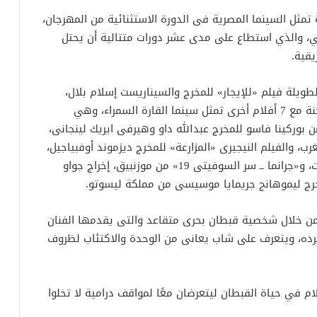
تمثل السينما المصرية فى الدورة الاستثنائية من المهرجان،
قي، والذي استطاع على مدى عشر دورات متتالية أن يحتل
يقية.
طويلة فيلم «للإيجار» للمخرج والسيناريست إسلام بلال،
والذى يدخل بعرضه العالمى الأول فى منافسة ساخنة مع 7 أفلام أخرى تمثل سينما القارة السمراء، وهي
بوركينا فاسو للمخرج عبدالله داو وهيرفى ايريك لينجانى،
، والفيلم النيجيرى «المزارعة» للمخرج ديزموند أوفبياجيل،
والكاميرونى «يوميات الصياد» للمخرج إينه جونسكوت، و«جرانما ــ سر السوفيتى 19» من موزنبيق، إخراج جواو
خرج ليموهانج جريمايا موسيسى من مملكة ليسوتو.
 من خلال شخصية قبطان بحرى متقاعد والتى يقدمها الفنان
ده، ويتعرف على شاب يعانى من الوحدة والاكتئاب لظروف
 في حياة القبطان ليتعرضان معًا لمواقف درامية لا تخلوا