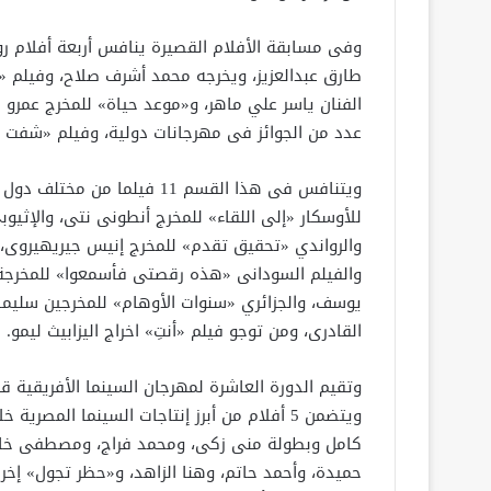
طارق عبدالعزيز، ويخرجه محمد أشرف صلاح، وفيلم «
الفنان ياسر علي ماهر، و«موعد حياة» للمخرج عمرو ا
عدد من الجوائز فى مهرجانات دولية، وفيلم «شفت 
ويتنافس فى هذا القسم 11 فيل
للأوسكار «إلى اللقاء» للمخرج أنطونى نتى، والإثي
والرواندي «تحقيق تقدم» للمخرج إنيس جيريهيروى، و
والفيلم السودانى «هذه رقصتى فأسمعوا» للمخرجة ع
يوسف، والجزائري «سنوات الأوهام» للمخرجين سليمان
القادرى، ومن توجو فيلم «أنتِ» اخراج اليزابيث ليمو.
وتقيم الدورة العاشرة لمهرجان السينما الأفريقية ق
ويتضمن 5 أفلام من أبرز إنتاجات السينما الم
كامل وبطولة منى زكى، ومحمد فراج، ومصطفى خاطر
حميدة، وأحمد حاتم، وهنا الزاهد، و«حظر تجول» إخر