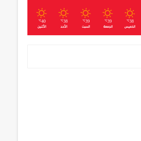
40
38
39
39
38
℃
℃
℃
℃
℃
الخميس
الجمعة
السبت
الأحد
الأثنين