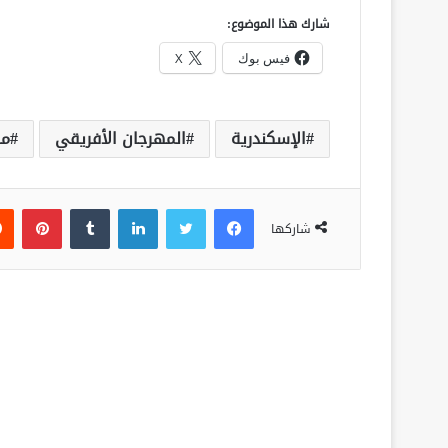
شارك هذا الموضوع:
فيس بوك
X
الإسكندرية
المهرجان الأفريقي
مه
فيسبوك
تويتر
لينكدإن
‏Tumblr
بينتيريست
شاركها