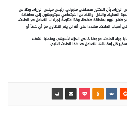
الوزراء، بأن الدكتور مصطفى مدبولي، رئيس مجلس الوزراء، وكلا من
لتنمية المحلية، والنقل، والتضامن الاجتماعي سيتوجهون إلى محافظة
ظهر اليوم بمنطقة طهطا، وكذا متابعة إجراءات التعامل مع الحادث.
 أسباب الحادث، مشددا على أنه لن يتم التهاون مع أي خطأ أو
ايا جراء الحادث، موجها خالص العزاء لأسرهم، ومتمنيا الشفاء
خير كل إمكاناتها للتعامل مع هذا الحادث الأليم.
‏Reddit
‏VKontakte
Odnoklassniki
بوكيت
مشاركة عبر البريد
طباعة