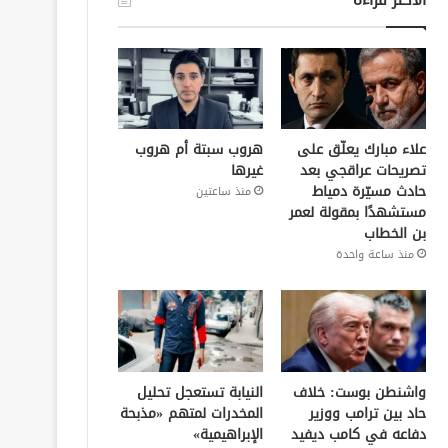
علاء مبارك يعلّق على
هروب سبتة أم هروب
تصريحات عراقجي بعد
غيرها
حادث مسيّرة دمياط
منذ ساعتين
مستشهدًا بمقولة لعمر
بن الخطاب
منذ ساعة واحدة
واشنطن بوست: خلاف
النيابة تستعجل تحليل
حاد بين ترامب ووزير
المخدرات لمتهم «مذبحة
دفاعه في كامب ديفيد
الإبراهيمية»