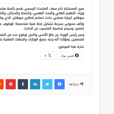
صرح المستشار نادر سعد، المتحدث الرسمي باسم رئاسة مجلس 
وزراء: التعليم العالي والبحث العلمي، والصحة والسكان، وا
سوهاج، لزيارة مصابي حادث تصادم قطاري سوهاج، الذي وقع 
وكلف مدبولى بسرعة تشكيل لجنة فنية متخصصة؛ للوقوف على
تقصير، وسيتم محاسبة المتسبب عن الحادث.
وعبر رئيس الوزراء عن بالغ الأسى والحزن لوقوع عدد من الضح
للمصابين، ومؤكدا أنه وجه جميع الوزارات والجهات المعنية بتس
شارك هذا الموضوع:
فيس بوك
X
فيسبوك
تويتر
لينكدإن
‏Tumblr
بينتيريست
شاركها