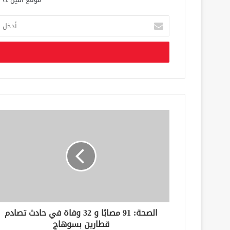
أ
د
خ
ل
ب
ر
ي
د
ك
ا
ل
إ
ل
ك
ت
ر
و
ن
الصحة: 91 مصابًا و 32 وفاة في حادث تصادم
ي
قطارين بسوهاج