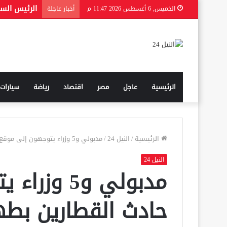
الخميس, 6 أغسطس 2026 11:47 م
أخبار عاجلة
الرئيسية
عاجل
مصر
اقتصاد
رياضة
سيارات
الرئيسية
/
النيل 24
/
مدبولي و5 وزراء يتوجهون إلى موقع حادث القطارين بطهطا
النيل 24
مدبولي و5 
حادث القطارين بط