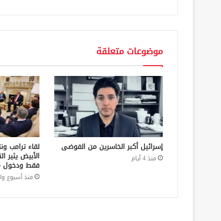
موضوعات متعلقة
إسرائيل أكبر الخاسرين من الفوضى
لقاء ترامب ون
منذ 4 أيام
فقط ودخول م
منذ أسبوع وا