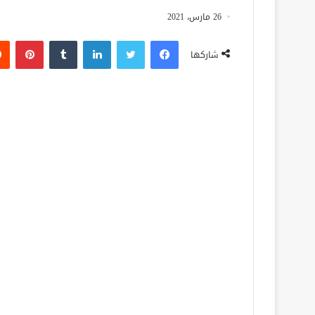
26 مارس، 2021
فيسبوك
تويتر
لينكدإن
‏Tumblr
بينتيريست
شاركها