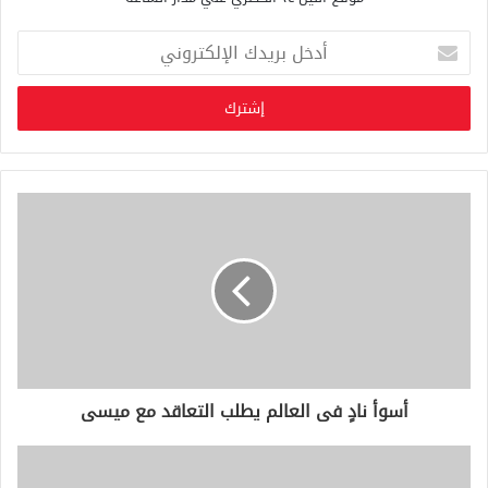
أ
د
خ
ل
ب
ر
ي
د
ك
ا
ل
إ
ل
ك
ت
ر
و
أسوأ نادٍ فى العالم يطلب التعاقد مع ميسى
ن
ي