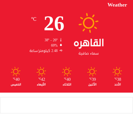
Weather
26
℃
القاهره
38º - 26º
69%
2.48 كيلومتر/ساعة
سماء صافية
40
42
40
39
38
℃
℃
℃
℃
℃
الأحد
الأثنين
الثلاثاء
الأربعاء
الخميس