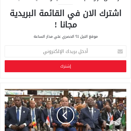
اشترك الان في القائمة البريدية
مجانا !
موقع النيل ٢٤ الحصري علي مدار الساعة
أ
د
خ
ل
ب
ر
ي
د
ك
ا
ل
إ
ل
ك