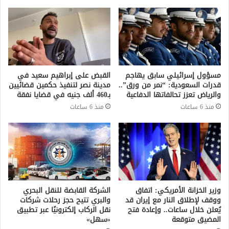
مسؤول إسرائيلي سابق يهاجم
القبض على إبراهيم سعيد في
قدرات السعودية: “نمر من ورق”..
مدينة نصر لتنفيذ حكمين قضائيين
والرياض تعزز تحالفاتها الدفاعية
بـ460 ألف جنيه في قضايا نفقة
منذ 6 ساعات
منذ 6 ساعات
وزير الخزانة الأمريكي: اتفاق
الشركة القابضة للنقل البحري
ووقف لإطلاق النار مع إيران قد
والبري تتيح حجز رحلات شركات
يُعلن خلال ساعات.. وإعادة فتح
نقل الركاب إلكترونيًا عبر تطبيق
المضيق متوقعة
«سهل»