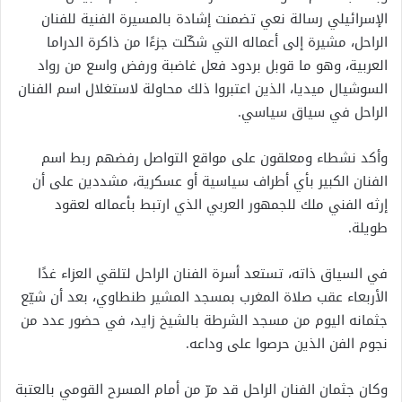
الإسرائيلي رسالة نعي تضمنت إشادة بالمسيرة الفنية للفنان
الراحل، مشيرة إلى أعماله التي شكّلت جزءًا من ذاكرة الدراما
العربية، وهو ما قوبل بردود فعل غاضبة ورفض واسع من رواد
السوشيال ميديا، الذين اعتبروا ذلك محاولة لاستغلال اسم الفنان
الراحل في سياق سياسي.
وأكد نشطاء ومعلقون على مواقع التواصل رفضهم ربط اسم
الفنان الكبير بأي أطراف سياسية أو عسكرية، مشددين على أن
إرثه الفني ملك للجمهور العربي الذي ارتبط بأعماله لعقود
طويلة.
في السياق ذاته، تستعد أسرة الفنان الراحل لتلقي العزاء غدًا
الأربعاء عقب صلاة المغرب بمسجد المشير طنطاوي، بعد أن شيّع
جثمانه اليوم من مسجد الشرطة بالشيخ زايد، في حضور عدد من
نجوم الفن الذين حرصوا على وداعه.
وكان جثمان الفنان الراحل قد مرّ من أمام المسرح القومي بالعتبة