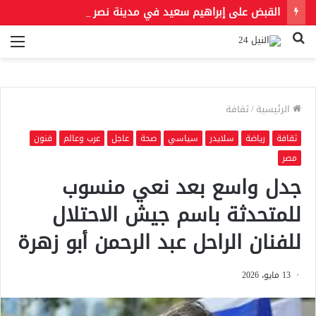
القبض على إبراهيم سعيد في مدينة نصر لتنفيذ حكمين قضائيين بـ460 ألف جنيه في قضايا نفقة
بحث
الق
عن
الرئيسية
/
ثقافة
ثقافة
رياضة
سلايدر
سياسي
صحة
عاجل
عرب وعالم
فنون
مصر
جدل واسع بعد نعي منسوب
للمتحدثة باسم جيش الاحتلال
للفنان الراحل عبد الرحمن أبو زهرة
13 مايو، 2026