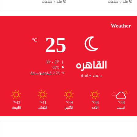
منذ 6 ساعات
منذ 7 ساعات
Weather
25
℃
القاهره
38º - 25º
65%
2.76 كيلومتر/ساعة
سماء صافية
43
41
39
38
38
℃
℃
℃
℃
℃
السبت
الأحد
الأثنين
الثلاثاء
الأربعاء