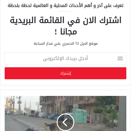
تعرف على آخر و أهم الأحداث المحلية و العالمية لحظة بلحظة
اشترك الان في القائمة البريدية
مجانا !
موقع النيل ٢٤ الحصري علي مدار الساعة
أ
د
خ
ل
ب
ر
ي
د
ك
ا
ل
إ
ل