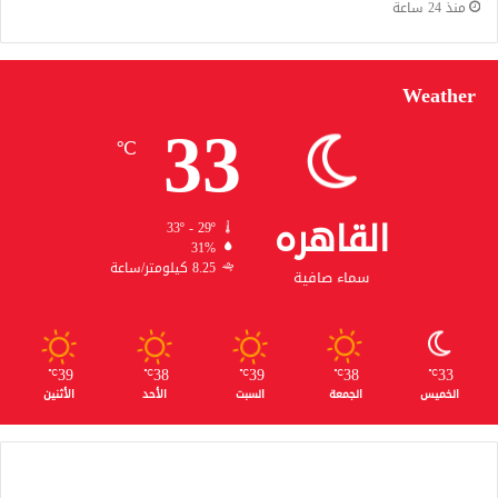
منذ 24 ساعة
Weather
33
℃
القاهره
33º - 29º
31%
8.25 كيلومتر/ساعة
سماء صافية
39
38
39
38
33
℃
℃
℃
℃
℃
الخميس
الجمعة
السبت
الأحد
الأثنين