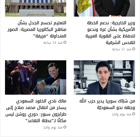
وزير الخارجية: ندعم الخطة
التعليم تحسم الجدل بشأن
الأمريكية بشأن غزة وندعو
مناهج البكالوريا المصرية: الصور
للحفاظ على الهوية العربية
المتداولة “مزيفة”
للقدس الشرقية
منذ 24 ساعة
منذ 22 ساعة
من شبّاك سوريا يدير حزب الله
مالك نادي الخلود السعودي
وجهه نحو السعوديّة
يسخر من انتقال محمد صلاح إلى
طرابزون سبور: دوري روشن ليس
منذ يوم واحد
مكانًا لـ”عطلة التقاعد”
منذ يوم واحد