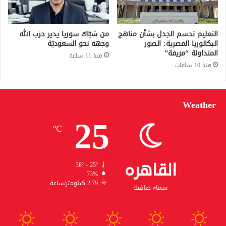
التعليم تحسم الجدل بشأن مناهج
من شبّاك سوريا يدير حزب الله
البكالوريا المصرية: الصور
وجهه نحو السعوديّة
المتداولة “مزيفة”
منذ 11 ساعة
منذ 10 ساعات
Weather
25
℃
القاهره
38º - 25º
73%
2.79 كيلومتر/ساعة
سماء صافية