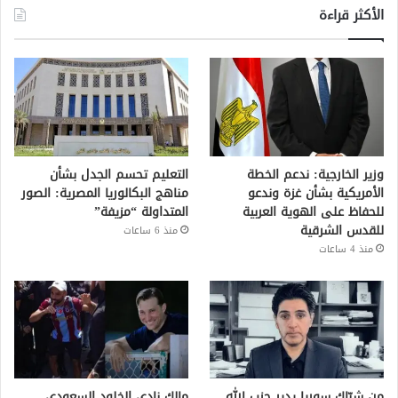
الأكثر قراءة
وزير الخارجية: ندعم الخطة
التعليم تحسم الجدل بشأن
الأمريكية بشأن غزة وندعو
مناهج البكالوريا المصرية: الصور
للحفاظ على الهوية العربية
المتداولة “مزيفة”
للقدس الشرقية
منذ 6 ساعات
منذ 4 ساعات
من شبّاك سوريا يدير حزب الله
مالك نادي الخلود السعودي