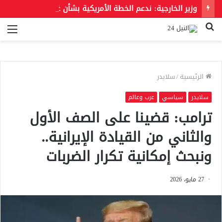
وزير الخارجية: ندعم الخطة الأمريكية بشأن غزة وندعو للحفاظ على الهوية العربية للقدس الشرقية
بحث
الق
عن
الرئيسية
/
سلايدر
سلايدر
سياسي
عرب وعالم
ترامب: قضينا على الصف الأول
والثاني من القيادة الإيرانية..
ونبحث إمكانية تكرار الضربات
27 مايو، 2026