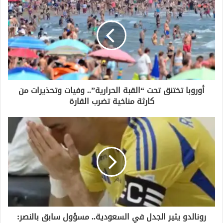
ك
ا
ل
إ
ل
ك
ت
ر
و
أوروبا تختنق تحت “القبة الحرارية”.. وفيات وتحذيرات من
ن
كارثة مناخية تضرب القارة
ي
رونالدو يثير الجدل في السعودية.. مسؤول سابق بالنصر: