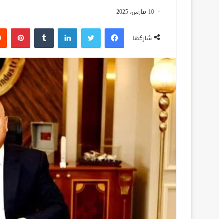
10 مارس، 2025
فيسبوك
تويتر
لينكدإن
‏Tumblr
بينتيريست
شاركها