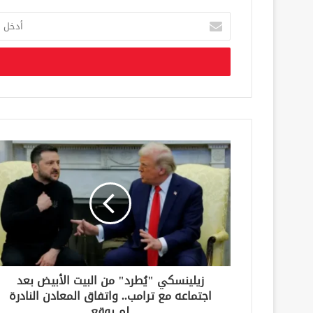
أ
د
خ
ل
ب
ر
ي
د
ك
ا
ل
إ
ل
ك
ت
ر
و
ن
زيلينسكي "يُطرد" من البيت الأبيض بعد
ي
اجتماعه مع ترامب.. واتفاق المعادن النادرة
لم يوقع