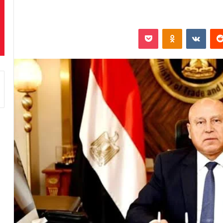
‏Reddit
‏VKontakte
Odnoklassniki
بوكيت