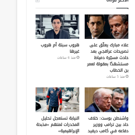
علاء مبارك يعلّق على
هروب سبتة أم هروب
تصريحات عراقجي بعد
غيرها
حادث مسيّرة دمياط
منذ 6 ساعات
مستشهدًا بمقولة لعمر
بن الخطاب
منذ 5 ساعات
واشنطن بوست: خلاف
النيابة تستعجل تحليل
حاد بين ترامب ووزير
المخدرات لمتهم «مذبحة
دفاعه في كامب ديفيد
الإبراهيمية»