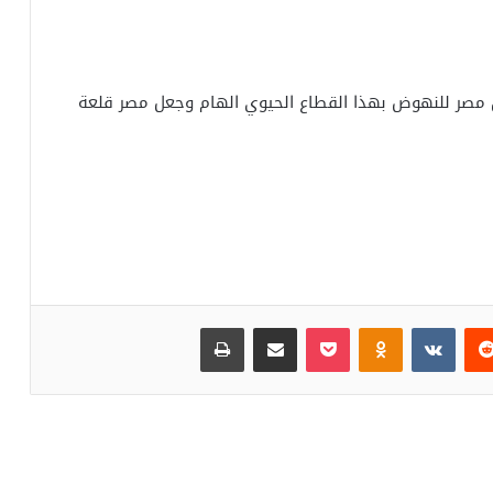
ل مصر للنهوض بهذا القطاع الحيوي الهام وجعل مصر قلعة
‏Reddit
‏VKontakte
Odnoklassniki
بوكيت
مشاركة عبر البريد
طباعة