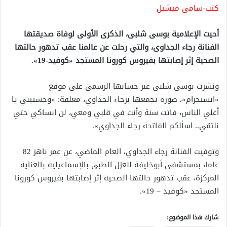
كتب-سامي ميشيل
أحيت الإعلامية بوسى شلبى، الذكرى الأولى لوفاة صديقتها
الفنانة رجاء الجداوى، والتي رحلت عن عالمنا عقب تدهور حالتها
الصحية إثر إصابتها بفيروس كورونا المستجد «كوفيد-19».
ونشرت بوسى شلبى عبر حسابها الرسمي على موقع
«انستجرام»، صورة تجمعها برجاء الجداوي، معلقة: «وحشتيني يا
أغلي الناس، فاتت سنة وأنت في قلبي ومعي، لن انساكي حتي
نلتقي.. اسألكم الفاتحة رجاء الجداوي».
وتوفيت الفنانة رجاء الجداوي، العام الماضي، عن عمر ناهز 82
عاما، بمستشفى أبوخليفة للعزل الطبى بالإسماعيلية بالعناية
المركزة، عقب تدهور حالتها الصحية إثر إصابتها بفيروس كورونا
المستجد «كوفيد – 19».
شارك هذا الموضوع: