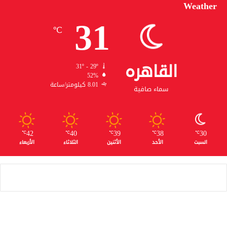
Weather
31
℃
القاهره
31º - 29º
52%
8.01 كيلومتر/ساعة
سماء صافية
42
40
39
38
30
℃
℃
℃
℃
℃
السبت
الأحد
الأثنين
الثلاثاء
الأربعاء