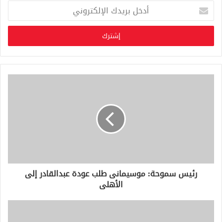
أ
د
خ
ل
ب
ر
ي
د
ك
ا
ل
إ
ل
ك
ت
ر
و
رئيس سموحة: موسيمانى طلب عودة عبدالقادر إلى
ن
الأهلى
ي