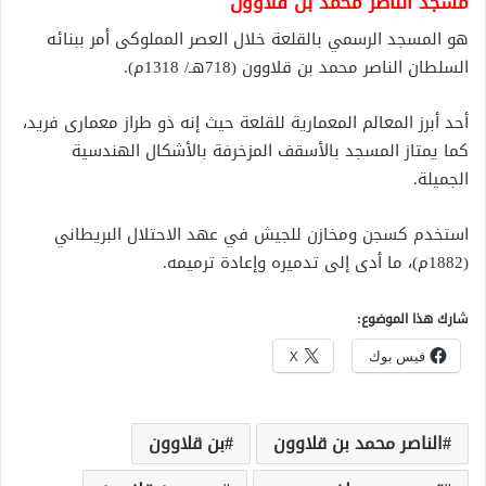
مسجد الناصر محمد بن قلاوون
هو المسجد الرسمي بالقلعة خلال العصر المملوكى أمر ببنائه
السلطان الناصر محمد بن قلاوون (718هـ/ 1318م).
أحد أبرز المعالم المعمارية للقلعة حيث إنه ذو طراز معمارى فريد،
كما يمتاز المسجد بالأسقف المزخرفة بالأشكال الهندسية
الجميلة.
استخدم كسجن ومخازن للجيش في عهد الاحتلال البريطاني
(1882م)، ما أدى إلى تدميره وإعادة ترميمه.
شارك هذا الموضوع:
فيس بوك
X
الناصر محمد بن قلاوون
بن قلاوون