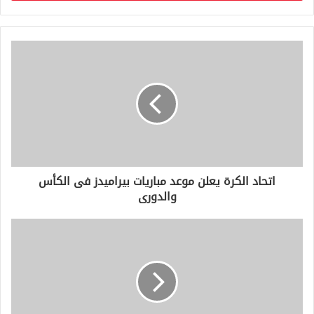
ب
ر
ي
د
ك
ا
ل
إ
ل
ك
ت
ر
و
اتحاد الكرة يعلن موعد مباريات بيراميدز فى الكأس
ن
والدورى
ي