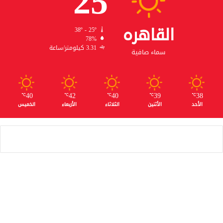
25
القاهره
38º - 25º
78%
3.31 كيلومتر/ساعة
سماء صافية
40
42
40
39
38
℃
℃
℃
℃
℃
الأحد
الأثنين
الثلاثاء
الأربعاء
الخميس