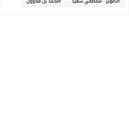
تصوير - مصطفي سعيد
محمد بن قلاوون