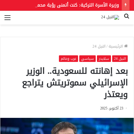
وزيرة الأسرة التركية: كنت أتمنى رؤية محمد صلاح بقميص بشكتاش
بحث
الق
عن
الرئيسية
/
النيل 24
النيل 24
سلايدر
سياسي
عرب وعالم
بعد إهانته للسعودية.. الوزير
الإسرائيلي سموتريتش يتراجع
ويعتذر
23 أكتوبر، 2025