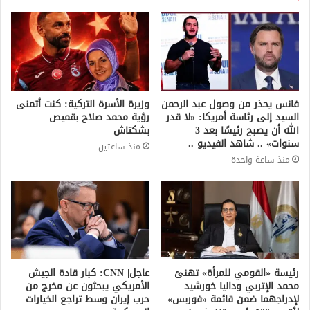
فانس يحذر من وصول عبد الرحمن
وزيرة الأسرة التركية: كنت أتمنى
السيد إلى رئاسة أمريكا: «لا قدر
رؤية محمد صلاح بقميص
الله أن يصبح رئيسًا بعد 3
بشكتاش
سنوات» .. شاهد الفيديو ..
منذ ساعتين
منذ ساعة واحدة
رئيسة «القومي للمرأة» تهنئ
عاجل| CNN: كبار قادة الجيش
محمد الإتربي وداليا خورشيد
الأمريكي يبحثون عن مخرج من
لإدراجهما ضمن قائمة «فوربس»
حرب إيران وسط تراجع الخيارات