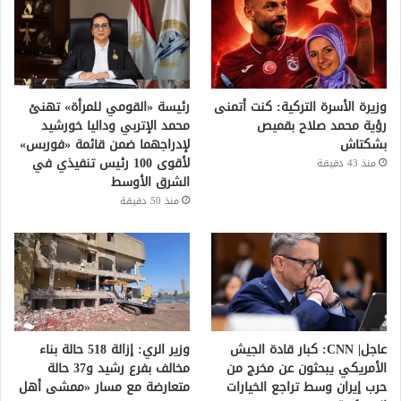
وزيرة الأسرة التركية: كنت أتمنى
رئيسة «القومي للمرأة» تهنئ
رؤية محمد صلاح بقميص
محمد الإتربي وداليا خورشيد
بشكتاش
لإدراجهما ضمن قائمة «فوربس»
لأقوى 100 رئيس تنفيذي في
منذ 43 دقيقة
الشرق الأوسط
منذ 50 دقيقة
عاجل| CNN: كبار قادة الجيش
وزير الري: إزالة 518 حالة بناء
الأمريكي يبحثون عن مخرج من
مخالف بفرع رشيد و37 حالة
حرب إيران وسط تراجع الخيارات
متعارضة مع مسار «ممشى أهل