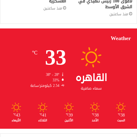
لأقوى 100 رئيس تنفيذي في
العسكرية
الشرق الأوسط
منذ ساعتين
منذ ساعتين
Weather
33
℃
القاهره
38º - 28º
33%
2.54 كيلومتر/ساعة
سماء صافية
43
41
39
38
38
℃
℃
℃
℃
℃
السبت
الأحد
الأثنين
الثلاثاء
الأربعاء