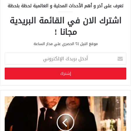
تعرف على آخر و أهم الأحداث المحلية و العالمية لحظة بلحظة
اشترك الان في القائمة البريدية
مجانا !
موقع النيل ٢٤ الحصري علي مدار الساعة
أ
د
خ
ل
ب
ر
ي
د
ك
ا
ل
إ
ل