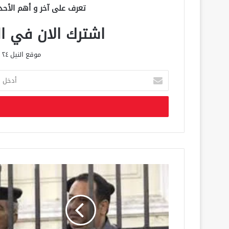
تعرف على آخر و أهم الأحد
اشترك الان في الق
موقع النيل ٢٤ الحصري علي مدار الساعة
أ
د
خ
ل
ب
ر
ي
د
ك
ا
ل
إ
ل
ك
ت