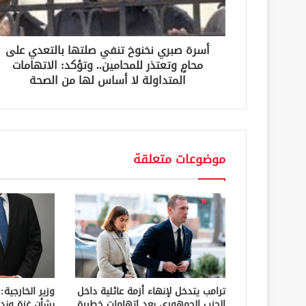
ر
و
ن
أسرة صبري نخنوخ تنفي صلتها بالتعدي على
ي
محامٍ وتعتذر للمحامين.. وتؤكد: الاتهامات
المتداولة لا أساس لها من الصحة
موضوعات متعلقة
ترامب يتدخل لإنهاء أزمة عائلية داخل
وزير الخارجية:
الحزب الجمهوري بعد اتهامات خطيرة
بشأن غزة وند