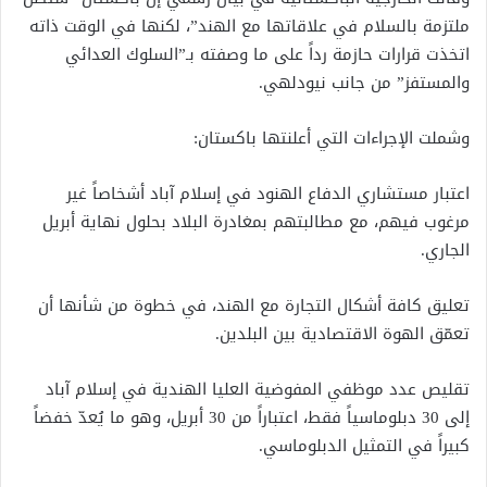
ملتزمة بالسلام في علاقاتها مع الهند”، لكنها في الوقت ذاته
اتخذت قرارات حازمة رداً على ما وصفته بـ”السلوك العدائي
والمستفز” من جانب نيودلهي.
وشملت الإجراءات التي أعلنتها باكستان:
اعتبار مستشاري الدفاع الهنود في إسلام آباد أشخاصاً غير
مرغوب فيهم، مع مطالبتهم بمغادرة البلاد بحلول نهاية أبريل
الجاري.
تعليق كافة أشكال التجارة مع الهند، في خطوة من شأنها أن
تعمّق الهوة الاقتصادية بين البلدين.
تقليص عدد موظفي المفوضية العليا الهندية في إسلام آباد
إلى 30 دبلوماسياً فقط، اعتباراً من 30 أبريل، وهو ما يُعدّ خفضاً
كبيراً في التمثيل الدبلوماسي.