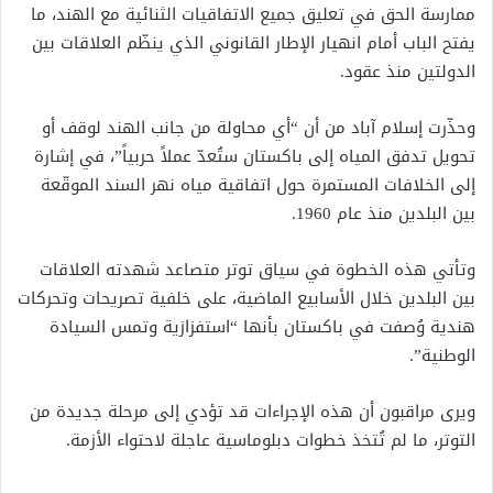
ممارسة الحق في تعليق جميع الاتفاقيات الثنائية مع الهند، ما
يفتح الباب أمام انهيار الإطار القانوني الذي ينظّم العلاقات بين
الدولتين منذ عقود.
وحذّرت إسلام آباد من أن “أي محاولة من جانب الهند لوقف أو
تحويل تدفق المياه إلى باكستان ستُعدّ عملاً حربياً”، في إشارة
إلى الخلافات المستمرة حول اتفاقية مياه نهر السند الموقّعة
بين البلدين منذ عام 1960.
وتأتي هذه الخطوة في سياق توتر متصاعد شهدته العلاقات
بين البلدين خلال الأسابيع الماضية، على خلفية تصريحات وتحركات
هندية وُصفت في باكستان بأنها “استفزازية وتمس السيادة
الوطنية”.
ويرى مراقبون أن هذه الإجراءات قد تؤدي إلى مرحلة جديدة من
التوتر، ما لم تُتخذ خطوات دبلوماسية عاجلة لاحتواء الأزمة.