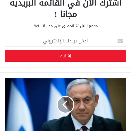
اشترك الان في القائمة البريدية
مجانا !
موقع النيل ٢٤ الحصري علي مدار الساعة
أ
د
خ
ل
ب
ر
ي
د
ك
ا
ل
إ
ل
ك
ت
ر