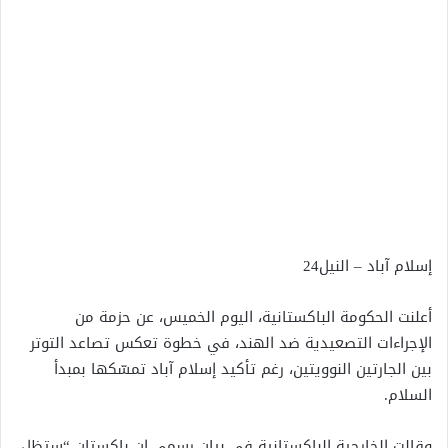
إسلام آباد – النيل24
أعلنت الحكومة الباكستانية، اليوم الخميس، عن حزمة من
الإجراءات التصعيدية ضد الهند، في خطوة تعكس تصاعد التوتر
بين الجارتين النوويتين، رغم تأكيد إسلام آباد تمسّكها بمبدأ
السلام.
وقالت الخارجية الباكستانية في بيان رسمي إن باكستان “ستظل