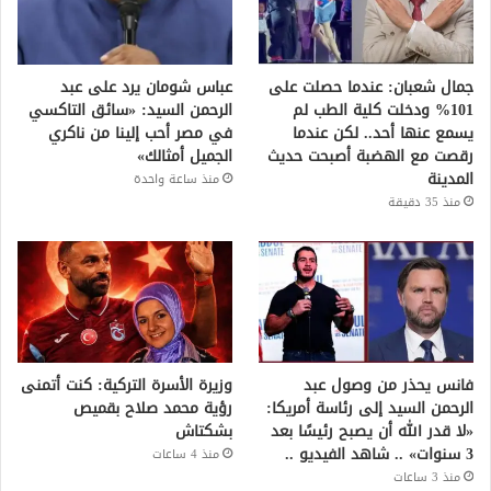
جمال شعبان: عندما حصلت على
عباس شومان يرد على عبد
101% ودخلت كلية الطب لم
الرحمن السيد: «سائق التاكسي
يسمع عنها أحد.. لكن عندما
في مصر أحب إلينا من ناكري
رقصت مع الهضبة أصبحت حديث
الجميل أمثالك»
المدينة
منذ ساعة واحدة
منذ 35 دقيقة
فانس يحذر من وصول عبد
وزيرة الأسرة التركية: كنت أتمنى
الرحمن السيد إلى رئاسة أمريكا:
رؤية محمد صلاح بقميص
«لا قدر الله أن يصبح رئيسًا بعد
بشكتاش
3 سنوات» .. شاهد الفيديو ..
منذ 4 ساعات
منذ 3 ساعات