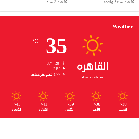
منذ ساعة واحدة
منذ 3 ساعات
Weather
35
℃
القاهره
38º - 28º
24%
1.77 كيلومتر/ساعة
سماء صافية
43
41
39
38
38
℃
℃
℃
℃
℃
السبت
الأحد
الأثنين
الثلاثاء
الأربعاء