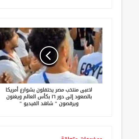
ر
ي
د
ك
ا
ل
إ
ل
ك
ت
ر
و
ن
لاعبى منتخب مصر يحتفلون بشوارع أمريكا
ي
بالصعود إلى دور ١٦ بكأس العالم ويغنون
ويرقصون " شاهد الفيديو "