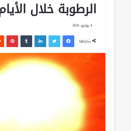
الرطوبة خلال الأيام
4 يوليو، 2026
فيسبوك
تويتر
لينكدإن
‏Tumblr
بينتيريست
شاركها