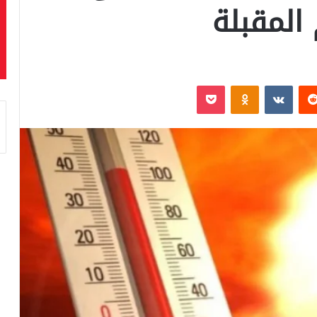
 المقبلة
‏Reddit
‏VKontakte
Odnoklassniki
بوكيت