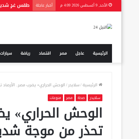
من هي الحقيق
الأحد, 9 أغسطس 2026 4:09 م
أخبار عاجلة
الرئيسية
عاجل
مصر
اقتصاد
رياضة
سيارات
الرئيسية
/
سلايدر
/
الوحش الحراري» يضرب مصر.. الأرصاد تح
سلايدر
صحة
مصر
منوعات
الوحش الحراري» يضر
تحذر من موجة شديدة