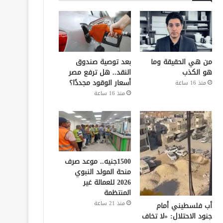
من هي الحقيقة وما
بعد توصية صندوق
هو الكذب
النقد.. هل ترفع مصر
أسعار الوقود مجددًا؟
منذ 16 ساعة
منذ 16 ساعة
1500جنيه.. موعد صرف
منحة المولد النبوي
2026 للعمالة غير
المنتظمة
منذ 21 ساعة
أب فلسطيني أمام
جنود الاحتلال: «لا تخاف