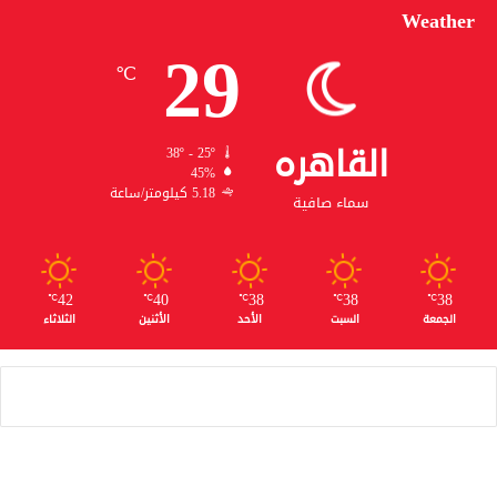
Weather
29
℃
القاهره
38º - 25º
45%
5.18 كيلومتر/ساعة
سماء صافية
42
40
38
38
38
℃
℃
℃
℃
℃
الجمعة
السبت
الأحد
الأثنين
الثلاثاء