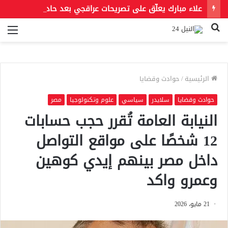
علاء مبارك يعلّق على تصريحات عراقجي بعد حادث مسيّرة دمياط مستشهدًا بمقولة لعمر بن الخطاب
بحث
الق
عن
الرئيسية
/
حوادث وقضايا
حوادث وقضايا
سلايدر
سياسي
علوم وتكنولوجيا
مصر
النيابة العامة تُقرر حجب حسابات
12 شخصًا على مواقع التواصل
داخل مصر بينهم إيدي كوهين
وعمرو واكد
21 مايو، 2026