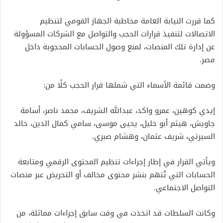
كما قررت النيابة العامة مخاطبة الجهاز القومي لتنظيم
الاتصالات لتنفيذ قرارات الحجب والتواصل مع الشركات المسؤولة
عن إدارة تلك المنصات، لمنع وصول الحسابات المحجوبة داخل
مصر.
وضمت قائمة الأسماء التي شملها قرار الحجب كلًا من:
إيدي كوهين، عمرو واكد، عبدالله الشريف، محمد ناصر، أسامة
جاويش، هيثم أبو خليل، يحيى موسى، سامي كمال الدين، خالد
السيرتي، شريف عثمان، وهشام صبري.
ويأتي القرار في إطار إجراءات تنظيم المحتوى الرقمي ومتابعة
الحسابات التي تُتهم بنشر محتوى مخالف أو التحريض عبر منصات
التواصل الاجتماعي.
وكانت السلطات قد اتخذت في وقت سابق إجراءات مماثلة، من