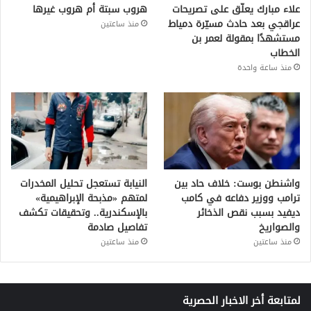
علاء مبارك يعلّق على تصريحات
هروب سبتة أم هروب غيرها
عراقجي بعد حادث مسيّرة دمياط
منذ ساعتين
مستشهدًا بمقولة لعمر بن
الخطاب
منذ ساعة واحدة
واشنطن بوست: خلاف حاد بين
النيابة تستعجل تحليل المخدرات
ترامب ووزير دفاعه في كامب
لمتهم «مذبحة الإبراهيمية»
ديفيد بسبب نقص الذخائر
بالإسكندرية.. وتحقيقات تكشف
والصواريخ
تفاصيل صادمة
منذ ساعتين
منذ ساعتين
لمتابعة أخر الاخبار الحصرية