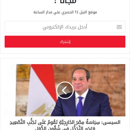
مجانا !
موقع النيل ٢٤ الحصري علي مدار الساعة
أ
د
خ
ل
ب
ر
ي
د
ك
ا
ل
إ
ل
ك
ت
ر
و
السيسى: سِيَاسَةُ مِصْرَ الخَارِجِيَّةِ تَقُومُ عَلَى تَجَنُّبِ التَّصْعِيدِ
ن
وَعَدَمِ التَّدَخُّلِ فِي شُؤُونِ الدُّوَل