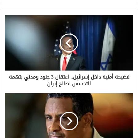
ر
ي
د
ك
ا
ل
إ
ل
ك
ت
ر
و
فضيحة أمنية داخل إسرائيل.. اعتقال 3 جنود ومدني بتهمة
ن
التجسس لصالح إيران
ي