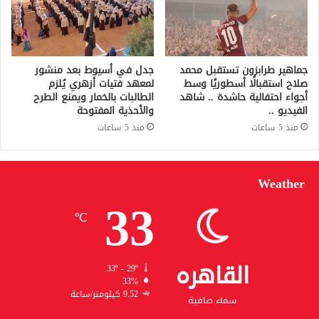
جماهير طرابزون تستقبل محمد
جدل في أسيوط بعد منشور
صلاح استقبالًا أسطوريًا وسط
لمعهد فتيات أزهري يُلزم
أجواء احتفالية حاشدة .. شاهد
الطالبات بالخمار ويمنع الطرح
الفيديو ..
والأحذية المفتوحة
منذ 5 ساعات
منذ 5 ساعات
Weather
33
℃
القاهره
33º - 29º
33%
9.52 كيلومتر/ساعة
سماء صافية