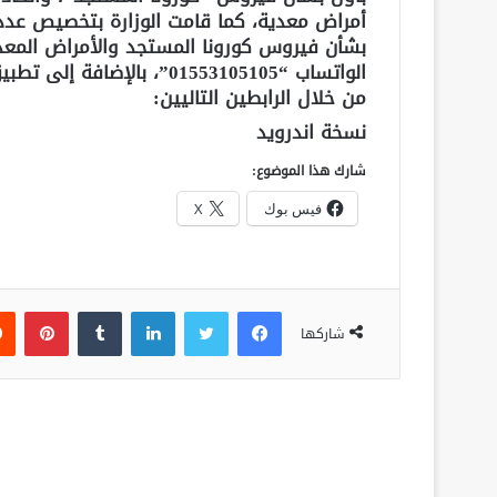
أمراض معدية، كما قامت الوزارة بتخصيص عدد
الواتساب “01553105105”، ب
من خلال الرابطين التاليين:
نسخة اندرويد
شارك هذا الموضوع:
فيس بوك
X
فيسبوك
تويتر
لينكدإن
‏Tumblr
بينتيريست
شاركها