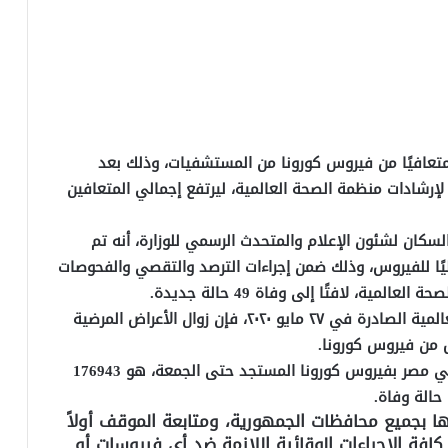
نت وزارة الصحة والسكان، الجمعة، عن خروج 399 متعافيًا من فيروس كورونا من المستشفيات، وذلك بعد
 لإرشادات منظمة الصحة العالمية، ليرتفع إجمالي المتعافين
سكان لشئون الإعلام والمتحدث الرسمي للوزارة، أنه تم
ا معمليًا للفيروس، وذلك ضمن إجراءات الترصد والتقصي والفحوصات
لمية، لافتًا إلى وفاة 49 حالة جديدة.
وقال “مجاهد” إنه طبقًا لتوصيات منظمة الصحة العالمية الصادرة في ٢٧ مايو ٢٠٢٠، فإن زوال الأعراض المرضية
وذكر “مجاهد” أن إجمالي العدد الذي تم تسجيله في مصر بفيروس كورونا المستجد حتى الجمعة، هو 176943
ا بجميع محافظات الجمهورية، ومتابعة الموقف أولاً
افة الإجراءات الوقائية اللازمة ضد أي فيروسات أو