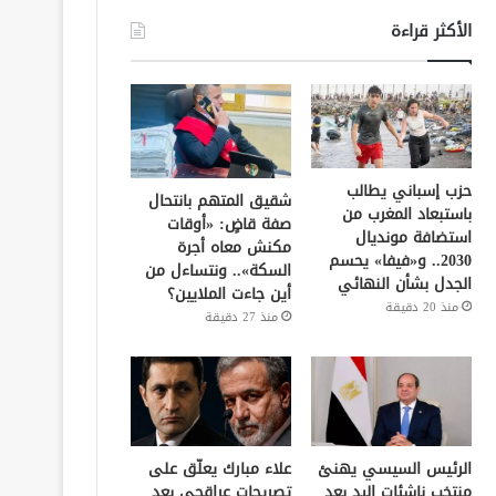
الأكثر قراءة
حزب إسباني يطالب
شقيق المتهم بانتحال
باستبعاد المغرب من
صفة قاضٍ: «أوقات
استضافة مونديال
مكنش معاه أجرة
2030.. و«فيفا» يحسم
السكة».. ونتساءل من
الجدل بشأن النهائي
أين جاءت الملايين؟
منذ 20 دقيقة
منذ 27 دقيقة
الرئيس السيسي يهنئ
علاء مبارك يعلّق على
منتخب ناشئات اليد بعد
تصريحات عراقجي بعد