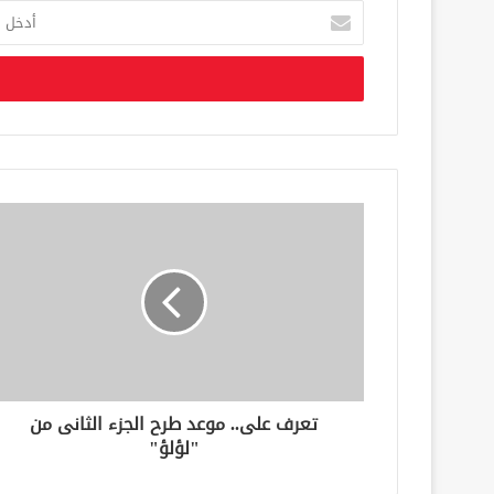
أ
د
خ
ل
ب
ر
ي
د
ك
ا
ل
إ
ل
ك
ت
ر
و
ن
تعرف على.. موعد طرح الجزء الثانى من
ي
"لؤلؤ"