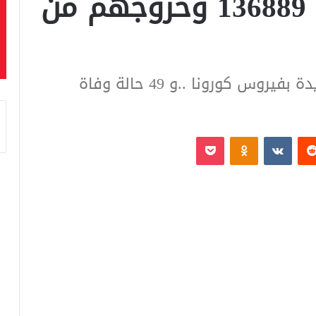
فيروس كورونا إلى 136889 وخروجهم من
‏Reddit
‏VKontakte
Odnoklassniki
بوكيت