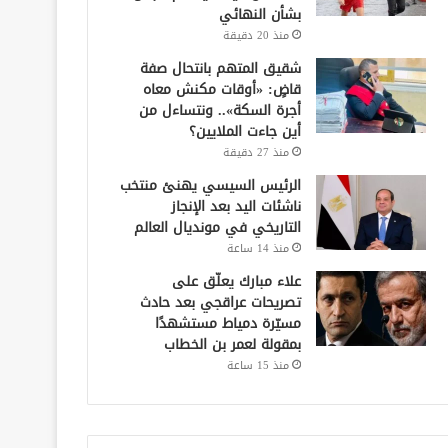
بشأن النهائي
منذ 20 دقيقة
شقيق المتهم بانتحال صفة
قاضٍ: «أوقات مكنش معاه
أجرة السكة».. ونتساءل من
أين جاءت الملايين؟
منذ 27 دقيقة
الرئيس السيسي يهنئ منتخب
ناشئات اليد بعد الإنجاز
التاريخي في مونديال العالم
منذ 14 ساعة
علاء مبارك يعلّق على
تصريحات عراقجي بعد حادث
مسيّرة دمياط مستشهدًا
بمقولة لعمر بن الخطاب
منذ 15 ساعة