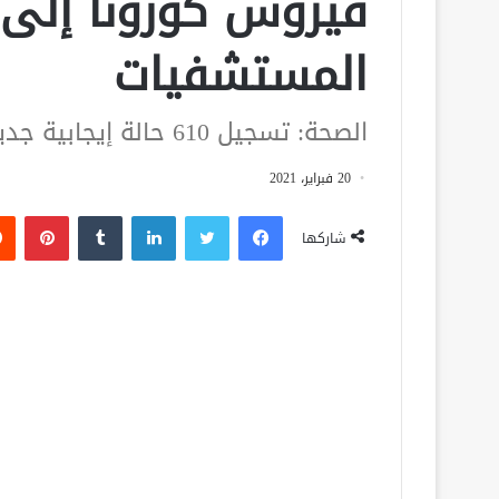
المستشفيات
الصحة: تسجيل 610 حالة إيجابية جديدة بفيروس كورونا ..و 49 حالة وفاة
20 فبراير، 2021
فيسبوك
تويتر
لينكدإن
‏Tumblr
بينتيريست
شاركها