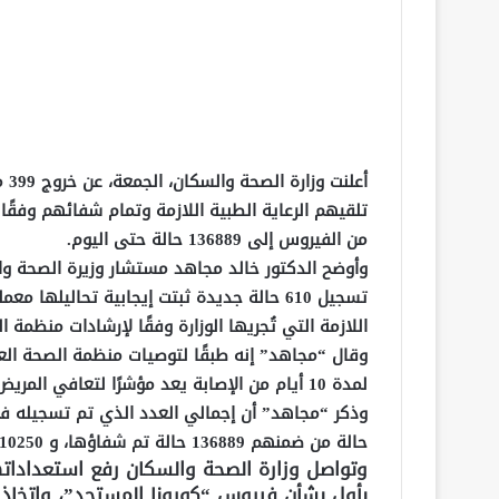
أعل
تلقيهم الرعاية الطبية اللازمة وتمام شفائهم وفقًا
من الفيروس إلى 136889 حالة حتى اليوم.
وأوضح الدكتور خالد مجاهد مستشار وزيرة الصحة وال
تسجيل 610 حالة جديدة ثبتت إيجابية تحاليله
اللازمة التي تُجريها الوزارة وفقًا لإرشادات منظمة الصحة العا
لمدة 10 أيام من الإصابة يعد مؤشرًا لتعافي المريض من فيروس كورونا.
حالة من ضمنهم 136889 حالة تم شفاؤها، و 10250 حالة وفاة.
وتواصل وزارة الصحة والسكان رفع استعداداته
بأول بشأن فيروس “كورونا المستجد”، واتخاذ ك