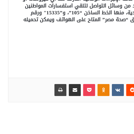
 من وسائل التواصل لتلقي استفسارات المواطنين
بشأن فيروس كورونا المستجد والأمراض المعدية، منها الخط الساخن “105”، و”15335″ ورقم
الإضافة إلى تطبيق “صحة مصر” المتاح على الهواتف ويمكن تحميله
‏Reddit
‏VKontakte
Odnoklassniki
بوكيت
مشاركة عبر البريد
طباعة