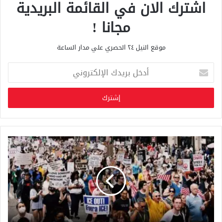
اشترك الان في القائمة البريدية
مجانا !
موقع النيل ٢٤ الحصري علي مدار الساعة
أ
د
خ
ل
ب
ر
ي
د
ك
ا
ل
إ
ل
ك
ت