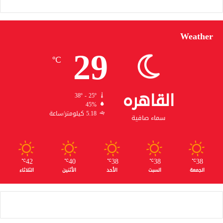
Weather
29
℃
القاهره
38º - 25º
45%
5.18 كيلومتر/ساعة
سماء صافية
42
40
38
38
38
℃
℃
℃
℃
℃
الجمعة
السبت
الأحد
الأثنين
الثلاثاء