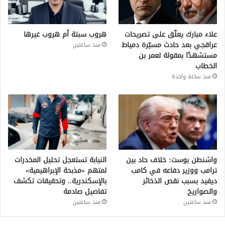
علاء مبارك يعلّق على تصريحات
هروب سبتة أم هروب غيرها
عراقجي بعد حادث مسيّرة دمياط
منذ ساعتين
مستشهدًا بمقولة لعمر بن
الخطاب
منذ ساعة واحدة
واشنطن بوست: خلاف حاد بين
النيابة تستعجل تحليل المخدرات
ترامب ووزير دفاعه في كامب
لمتهم «مذبحة الإبراهيمية»
ديفيد بسبب نقص الذخائر
بالإسكندرية.. وتحقيقات تكشف
والصواريخ
تفاصيل صادمة
منذ ساعتين
منذ ساعتين