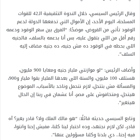
وقال الرئيس السيسي، خلال الندوة التثقيفية الـ42 للقوات
المسلحة، اليوم الأحد، إن الأموال التي تدفعها الدولة لدعم
الوقود تأتي من القروض، موضحًا: “الفرق بين سعر الوقود ودعمه
رقم أقل من اللي بتقول عليه، بس أنا بدعمه بالسلف، فالجنيه
اللي بحطه في الوقود ده مش جنيه، ده جنيه مضاف إليه
السلف”.
وأضاف الرئيس: “لو موازنتي مليار جنيه ومعايا 900 مليون،
هستلف 100 مليون، والسنة اللي بعدها المليار بقوا مليار و900،
والمسألة مش بتتحل، لازم نتحمل وناخد بالأسباب، الموضوع
هيتحل، ومتخافوش على مصر، أنا عشمان في ربنا إن الحال
هيتغير”.
وتابع السيسي حديثه قائلًا: “هو مالك الملك ولا؟ قادر يغير؟ آه
قادر، لكن لازم نجتهد، وده اختبار لينا كلنا، مفيش إحنا وانتوا،
فيه إحنا.. دي بلدنا وكلنا مسؤولين عنها”.