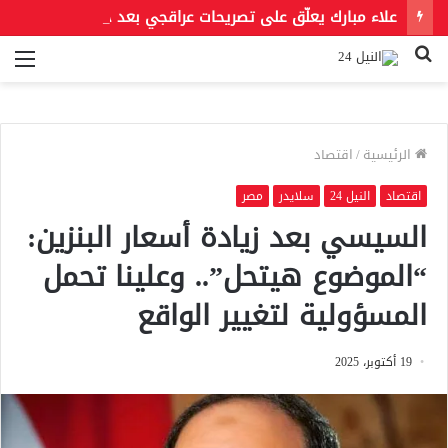
علاء مبارك يعلّق على تصريحات عراقجي بعد حادث مسيّرة دمياط مستشهدًا بمقولة لعمر بن الخطاب
بحث
الق
عن
الرئيسية
/
اقتصاد
اقتصاد
النيل 24
سلايدر
مصر
السيسي بعد زيادة أسعار البنزين:
“الموضوع هيتحل”.. وعلينا تحمل
المسؤولية لتغيير الواقع
19 أكتوبر، 2025