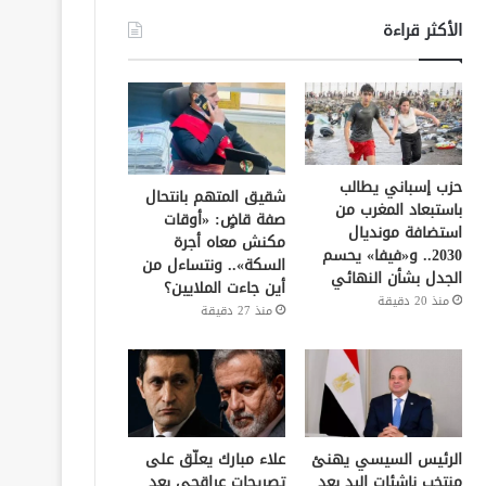
الأكثر قراءة
حزب إسباني يطالب
شقيق المتهم بانتحال
باستبعاد المغرب من
صفة قاضٍ: «أوقات
استضافة مونديال
مكنش معاه أجرة
2030.. و«فيفا» يحسم
السكة».. ونتساءل من
الجدل بشأن النهائي
أين جاءت الملايين؟
منذ 20 دقيقة
منذ 27 دقيقة
الرئيس السيسي يهنئ
علاء مبارك يعلّق على
منتخب ناشئات اليد بعد
تصريحات عراقجي بعد