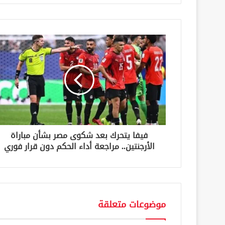
ر
ي
د
ك
ا
ل
إ
ل
ك
ت
ر
و
ن
فيفا يتحرك بعد شكوى مصر بشأن مباراة
ي
الأرجنتين.. مراجعة أداء الحكم دون قرار فوري
موضوعات متعلقة