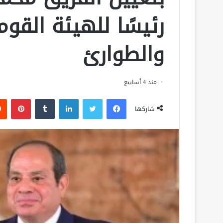
رئيسًا للهيئة القوم
والطوارئ
منذ 4 أسابيع
فيسبوك
تويتر
لينكدإن
‏Tumblr
بينتيريست
شاركها