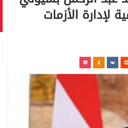
ية لإدارة الأزمات
‏Reddit
‏VKontakte
Odnoklassniki
بوكيت