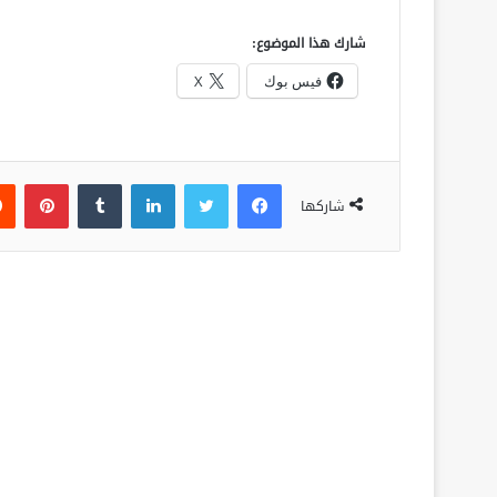
شارك هذا الموضوع:
فيس بوك
X
فيسبوك
تويتر
لينكدإن
‏Tumblr
بينتيريست
شاركها