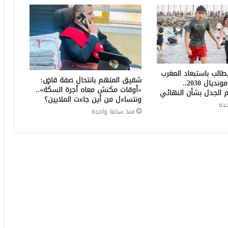
الب باستبعاد المغرب
شقيق المتهم بانتحال صفة قاضٍ:
من استضافة مونديال 2030..
«أوقات مكنش معاه أجرة السكة»..
 الجدل بشأن النهائي
ونتساءل من أين جاءت الملايين؟
دة
منذ ساعة واحدة