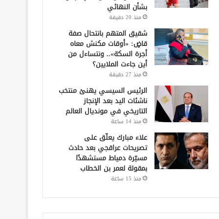
بشأن النهائي
منذ 20 دقيقة
شقيق المتهم بانتحال صفة
قاضٍ: «أوقات مكنش معاه
أجرة السكة».. ونتساءل من
أين جاءت الملايين؟
منذ 27 دقيقة
الرئيس السيسي يهنئ منتخب
ناشئات اليد بعد الإنجاز
التاريخي في مونديال العالم
منذ 14 ساعة
علاء مبارك يعلّق على
تصريحات عراقجي بعد حادث
مسيّرة دمياط مستشهدًا
بمقولة لعمر بن الخطاب
منذ 15 ساعة