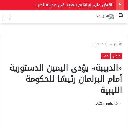
القبض على إبراهيم سعيد في مدينة نصر لتنفيذ حكمين قضائيين بـ460 ألف جنيه في قضايا نفقة
بحث
الق
عن
الرئيسية
/
عاجل
عاجل
مصر
«الدبيبة» يؤدى اليمين الدستورية
أمام البرلمان رئيسًا للحكومة
الليبية
15 مارس، 2021