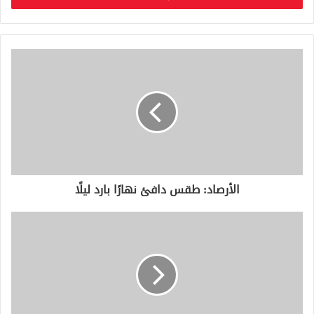
ب
ر
ي
د
ك
ا
ل
إ
ل
ك
ت
ر
و
الأرصاد: طقس دافئ نهارًا بارد ليلًا
ن
ي