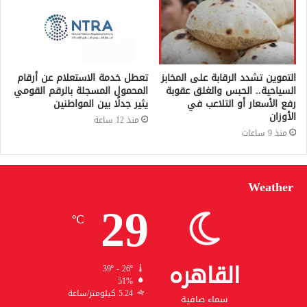
التموين تشدد الرقابة على المخابز
تعطل خدمة الاستعلام عن أرقام
السياحية.. الحبس والغلق عقوبة
المحمول المسجلة بالرقم القومي
رفع الأسعار أو التلاعب في
يثير جدلًا بين المواطنين
الأوزان
منذ 12 ساعة
منذ 9 ساعات
Weather
29
℃
القاهره
39º - 26º
51%
5.24 كيلومتر/ساعة
سماء صافية