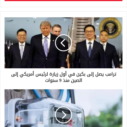
ب
ر
ي
د
ك
ا
ل
إ
ل
ك
ت
ر
و
ترامب يصل إلى بكين في أول زيارة لرئيس أمريكي إلى
ن
الصين منذ 9 سنوات
ي