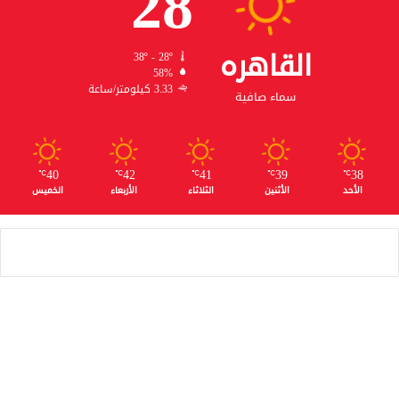
28
القاهره
38º - 28º
58%
3.33 كيلومتر/ساعة
سماء صافية
40
42
41
39
38
℃
℃
℃
℃
℃
الأحد
الأثنين
الثلاثاء
الأربعاء
الخميس