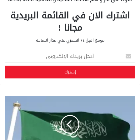
اشترك الان في القائمة البريدية
مجانا !
موقع النيل ٢٤ الحصري علي مدار الساعة
أ
د
خ
ل
ب
ر
ي
د
ك
ا
ل
إ
ل
ك