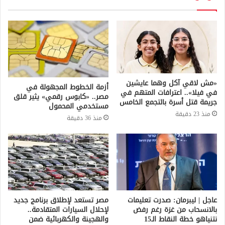
«مش لاقي آكل وهما عايشين
أزمة الخطوط المجهولة في
في فيلا».. اعترافات المتهم في
مصر.. «كابوس رقمي» يثير قلق
جريمة قتل أسرة بالتجمع الخامس
مستخدمي المحمول
منذ 23 دقيقة
منذ 36 دقيقة
عاجل | ليبرمان: صدرت تعليمات
مصر تستعد لإطلاق برنامج جديد
بالانسحاب من غزة رغم رفض
لإحلال السيارات المتقادمة..
نتنياهو خطة النقاط الـ15
والهجينة والكهربائية ضمن