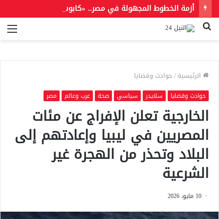
أزمة الخطوط المجهولة في مصر.. «كابوس رقمي» يثير قلق مستخدمي المحمول
بحث
الق
عن
الرئيسية
/
حوادث وقضايا
حوادث وقضايا
سلايدر
سياسي
صحة
عرب وعالم
مصر
الخارجية تعلن الإفراج عن مئات
المصريين في ليبيا وإعادتهم إلى
البلاد وتحذر من الهجرة غير
الشرعية
10 مايو، 2026