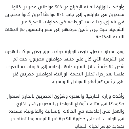
وأوضحت الوزارة أنه تم الإفراج عن 508 مواطنين مصريين كانوا
محتجزين في طرابلس، إلى جانب 871 مواطنًا آخرين كانوا محتجزين
في بنغازي، وذلك بعد تورطهم في محاولات الهجرة غير
الشرعية، حيث جرى تأمين عودتهم إلى مصر بالتنسيق مع الجهات
الليبية المختصة.
وفي سياق متصل، تابعت الوزارة حوادث غرق بعض مراكب الهجرة
غير الشرعية التي كان على متنها مواطنون مصريون، حيث تم
شحن 94 جثمانًا خلال الفترة ذاتها، إضافة إلى 5 رفات تم التعرف
عليها بعد إجراء تحليل البصمة الوراثية، لمواطنين مصريين عُثر
على جثامينهم أمام السواحل التونسية.
وأكدت وزارة الخارجية والهجرة وشؤون المصريين بالخارج استمرار
جهودها في متابعة أوضاع المواطنين المصريين في الخارج،
والعمل على إعادتهم في الحالات الإنسانية والقانونية، مشددة
في الوقت ذاته على خطورة الهجرة غير الشرعية وما تمثله من
تهديد مباشر لحياة الشباب.