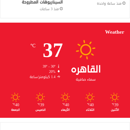
السيناريوهات المطروحة
منذ ساعة واحدة
منذ 3 ساعات
Weather
37
℃
القاهره
39º - 30º
20%
1.4 كيلومتر/ساعة
سماء صافية
40
39
40
40
39
℃
℃
℃
℃
℃
الأثنين
الثلاثاء
الأربعاء
الخميس
الجمعة