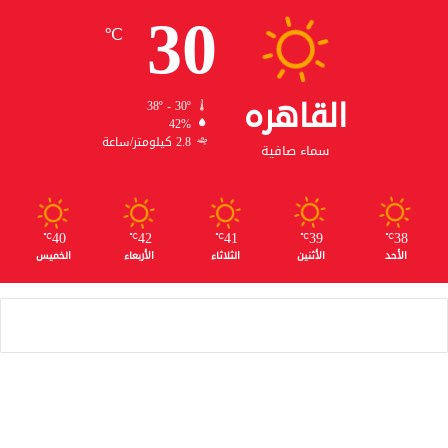
30
℃
القاهره
38º - 30º
42%
2.8 كيلومتر/ساعة
سماء صافية
40
42
41
39
38
℃
℃
℃
℃
℃
الأحد
الأثنين
الثلاثاء
الأربعاء
الخميس