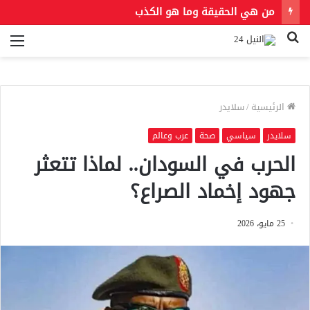
من هي الحقيقة وما هو الكذب
بحث
الق
عن
الرئيسية
/
سلايدر
سلايدر
سياسي
صحة
عرب وعالم
الحرب في السودان.. لماذا تتعثر
جهود إخماد الصراع؟
25 مايو، 2026