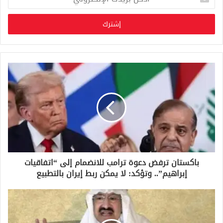
د
خ
ل
ب
ر
ي
د
ك
ا
ل
إ
ل
ك
ت
ر
و
باكستان ترفض دعوة ترامب للانضمام إلى “اتفاقيات
ن
إبراهيم”.. وتؤكد: لا يمكن ربط إيران بالتطبيع
ي