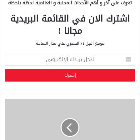
تعرف على آخر و أهم الأحداث المحلية و العالمية لحظة بلحظة
اشترك الان في القائمة البريدية
مجانا !
موقع النيل ٢٤ الحصري علي مدار الساعة
أ
د
خ
ل
ب
ر
ي
د
ك
ا
ل
إ
ل