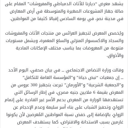
يشهد معرض “ديارنا للأثاث الدمياطي والمفروشات” المقام على
صالة جهاز المشروعات الصغيرة والمتوسطة في أرض المعارض
في مدينة نصر، في يومه السادس إقبالا كثيفا من المواطنين.
ويُخصص المعرض لتجهيز العرائس من منتجات الأثاث والمفروشات
والسجاد والاكسسوار المنزلي والسلع المعمرة، ويشمل مستويات
متنوعة من المعروضات بما يناسب مختلف الإمكانات المادية
والأذواق.
وقالت وزارة التضامن الاجتماعي ـــ في بيان صحفي، اليوم الأحد
ـــ إن جمعيات “نبض حياة” و”المؤسسة العامة للتكافل”
و”الجمعية الشرعية” و”الأورمان” تبرعت بتجهيز 300 عروس من
المعرض بقيمة 6 ملايين جنيه مصري، في إطار الرسائل التي
تستهدفها الوزارة من المعرض بدعم الأسر غير القادرة على إتمام
الزواج، وتحفيز الشباب على بناء أسر سليمة وعدم الإحجام عن
الزواج، بالإضافة إلى خفض نسبة المواطنين المُعرضين لأن يكونوا
غارمين بسبب الاستدانة والاقتراض، كما يستهدف المعرض