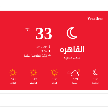
Weather
33
℃
القاهره
33º - 29º
33%
9.52 كيلومتر/ساعة
سماء صافية
41
39
38
39
33
℃
℃
℃
℃
℃
الجمعة
السبت
الأحد
الأثنين
الثلاثاء