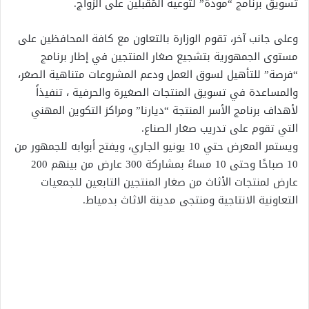
تسويق برنامج “مودة” لتوعية المُقبلين على الزواج.
وعلى جانب آخر، تقوم الوزارة بالتعاون مع كافة المحافظين على
مستوى الجمهورية بتشجيع صغار المنتجين في إطار برنامج
“فرصة” للتأهيل لسوق العمل ودعم المشروعات متناهية الصغر،
والمساعدة في تسويق المنتجات الصغيرة والحرفية ، تنفيذاً
لأهداف برنامج الأسر المنتجة “ديارنا” ومراكز التكوين المهني
التي تقوم على تدريب صغار الصناع.
ويستمر المعرض حتي 10 يونيو الجاري، ويفتح أبوابه للجمهور من
10 صباحًا وحتى 10 مساءً بمشاركة 300 عارض من بينهم 200
عارض لمنتجات الأثاث من صغار المنتجين التابعين للجمعيات
التعاونية الانتاجية ومنتجى مدينة الاثاث بدمياط.