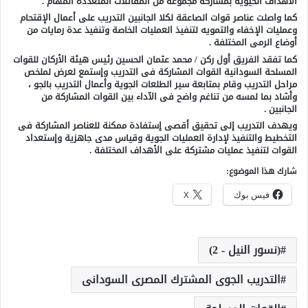
الأهداف الحيوية بمشاركة مجموعة من المقاتلات المتعددة المهام .
كما واصلت عناصر قوات الصاعقة لكلا الجانبين التدريب على أعمال الإقتحام
وعمليات الإخفاء والتمويه لتنفيذ العمليات الخاصة وتنفيذ عدة رمايات من
أوضاع الرمى المختلفة .
كما تفقد الفريق أول ركن / محمد عثمان الحسين رئيس هيئة الأركان للقوات
المسلحة السودانية القوات المشاركة فى التدريب وإستمع لعرض لملخص
مراحل التدريب وقام بمتابعة سير الطلعات الجوية وأعمال التدريب بالجو ،
وأشاد بما لمسه من تناغم واضح فى الآداء بين القوات المشاركة من
الجانبين .
ويهدف التدريب إلى تحقيق أقصى إستفادة ممكنة للعناصر المشاركة فى
التخطيط والتنفيذ لإدارة العمليات الجوية وقياس مدى جاهزية وإستعداد
القوات لتنفيذ عمليات مشتركة على الأهداف المختلفة .
شارك هذا الموضوع:
فيس بوك
X
(نسور النيل - 2)
التدريب الجوى المشترك المصرى السودانى