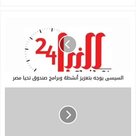
ب
ر
ي
د
ك
ا
ل
إ
ل
ك
ت
ر
و
السيسى يوجه بتعزيز أنشطة وبرامج صندوق تحيا مصر
ن
ي