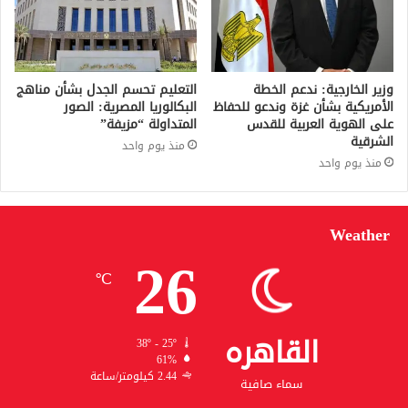
وزير الخارجية: ندعم الخطة
التعليم تحسم الجدل بشأن مناهج
الأمريكية بشأن غزة وندعو للحفاظ
البكالوريا المصرية: الصور
على الهوية العربية للقدس
المتداولة “مزيفة”
الشرقية
منذ يوم واحد
منذ يوم واحد
Weather
26
℃
القاهره
38º - 25º
61%
2.44 كيلومتر/ساعة
سماء صافية