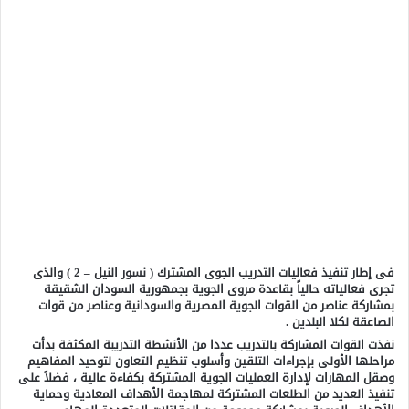
فى إطار تنفيذ فعاليات التدريب الجوى المشترك ( نسور النيل – 2 ) والذى
تجرى فعالياته حالياً بقاعدة مروى الجوية بجمهورية السودان الشقيقة
بمشاركة عناصر من القوات الجوية المصرية والسودانية وعناصر من قوات
الصاعقة لكلا البلدين .
نفذت القوات المشاركة بالتدريب عددا من الأنشطة التدريبة المكثفة بدأت
مراحلها الأولى بإجراءات التلقين وأسلوب تنظيم التعاون لتوحيد المفاهيم
وصقل المهارات لإدارة العمليات الجوية المشتركة بكفاءة عالية ، فضلاً على
تنفيذ العديد من الطلعات المشتركة لمهاجمة الأهداف المعادية وحماية