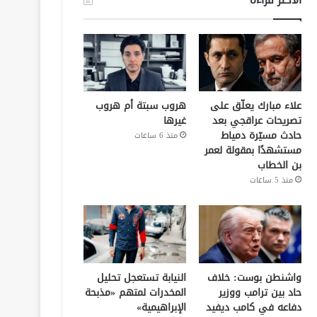
علاء مبارك يعلّق على
هروب سبتة أم هروب
تصريحات عراقجي بعد
غيرها
حادث مسيّرة دمياط
منذ 6 ساعات
مستشهدًا بمقولة لعمر
بن الخطاب
منذ 5 ساعات
واشنطن بوست: خلاف
النيابة تستعجل تحليل
حاد بين ترامب ووزير
المخدرات لمتهم «مذبحة
دفاعه في كامب ديفيد
الإبراهيمية»