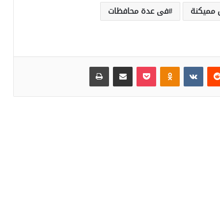
 مميكنة
فى عدة محافظات
‏Reddit
‏VKontakte
Odnoklassniki
بوكيت
مشاركة عبر البريد
طباعة