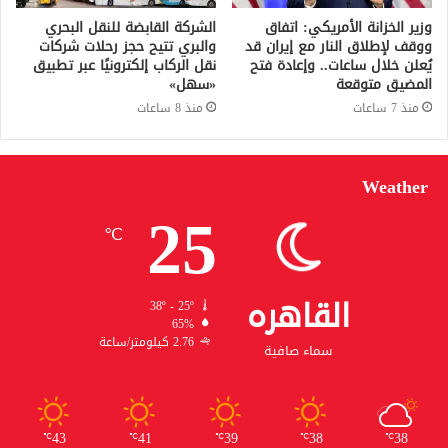
وزير الخزانة الأمريكي: اتفاق
الشركة القابضة للنقل البحري
ووقف لإطلاق النار مع إيران قد
والبري تتيح حجز رحلات شركات
يُعلن خلال ساعات.. وإعادة فتح
نقل الركاب إلكترونيًا عبر تطبيق
المضيق متوقعة
«سهل»
منذ 7 ساعات
منذ 8 ساعات
Weather
25
℃
القاهره
38º - 25º
65%
2.76 كيلومتر/ساعة
سماء صافية
43
41
39
38
38
℃
℃
℃
℃
℃