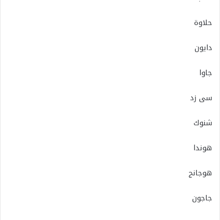
حلاوة
دايون
جاوا
سى زد
شنوك
هوندا
هوجانج
جاجون