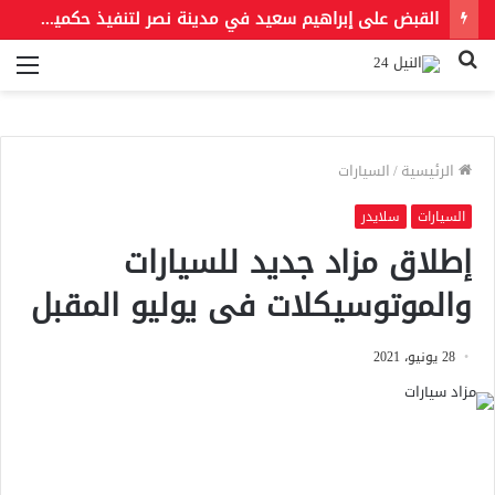
القبض على إبراهيم سعيد في مدينة نصر لتنفيذ حكمين قضائيين بـ460 ألف جنيه في قضايا نفقة
بحث
الق
عن
الرئيسية
/
السيارات
السيارات
سلايدر
إطلاق مزاد جديد للسيارات
والموتوسيكلات فى يوليو المقبل
28 يونيو، 2021