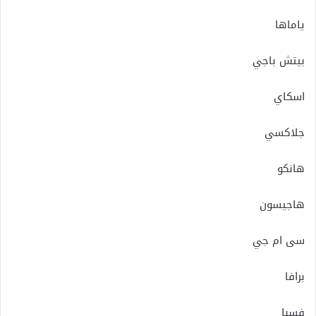
ياماها
بيتش باجي
اسكاي
جلاكسي
هانكو
هاجيسون
سى ام جي
برافا
فسبا